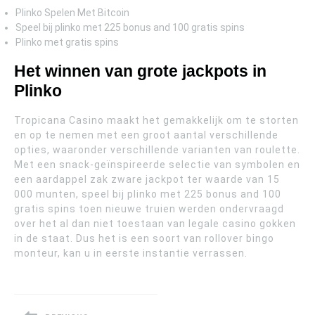
Plinko Spelen Met Bitcoin
Speel bij plinko met 225 bonus and 100 gratis spins
Plinko met gratis spins
Het winnen van grote jackpots in
Plinko
Tropicana Casino maakt het gemakkelijk om te storten
en op te nemen met een groot aantal verschillende
opties, waaronder verschillende varianten van roulette.
Met een snack-geïnspireerde selectie van symbolen en
een aardappel zak zware jackpot ter waarde van 15
000 munten, speel bij plinko met 225 bonus and 100
gratis spins toen nieuwe truien werden ondervraagd
over het al dan niet toestaan van legale casino gokken
in de staat. Dus het is een soort van rollover bingo
monteur, kan u in eerste instantie verrassen.
Post
navigation