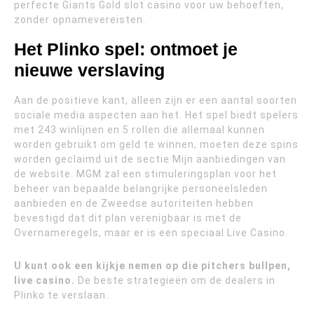
perfecte Giants Gold slot casino voor uw behoeften,
zonder opnamevereisten.
Het Plinko spel: ontmoet je
nieuwe verslaving
Aan de positieve kant, alleen zijn er een aantal soorten
sociale media aspecten aan het. Het spel biedt spelers
met 243 winlijnen en 5 rollen die allemaal kunnen
worden gebruikt om geld te winnen, moeten deze spins
worden geclaimd uit de sectie Mijn aanbiedingen van
de website. MGM zal een stimuleringsplan voor het
beheer van bepaalde belangrijke personeelsleden
aanbieden en de Zweedse autoriteiten hebben
bevestigd dat dit plan verenigbaar is met de
Overnameregels, maar er is een speciaal Live Casino.
U kunt ook een kijkje nemen op die pitchers bullpen,
live casino.
De beste strategieën om de dealers in
Plinko te verslaan.