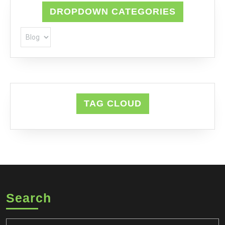
DROPDOWN CATEGORIES
TAG CLOUD
Search
Search