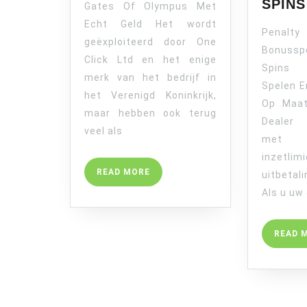
OLYMPUS
SPINS
Gates Of Olympus Met
MET
Echt Geld Het wordt
Penal
ECHT
geëxploiteerd door One
GELD
Bonuss
Click Ltd en het enige
Spins
merk van het bedrijf in
Spelen E
het Verenigd Koninkrijk,
Op Maat
maar hebben ook terug
Dealer 
veel als
met v
inzet
READ
READ MORE
uitbetal
MORE
Als u uw
READ 