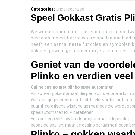
September
2024
Categories:
Uncategorized
Speel Gokkast Gratis Pl
We werken samen met gerenommeerde software
beste en meest betrouwbare spellen aanbieden,
heeft een aantal nette functies en symbolen be
ook een geweldige manier om je vrienden en fami
Geniet van de voordel
Plinko en verdien veel
Online casino met plinko speelautomaten
Plinko: een gokautomaat die perfect is voor alle lucht
Winsten gegenereerd met echt geld worden automatis
puur theoretische wiskundige methode die wordt gebr
speelautomaten RTP berekenen.
Er is ook een VIP-loyaliteitsprogramma en lopende pro
bepaalde spellen, maar de casino betaalmethoden besc
Plinko – gokken waarbi