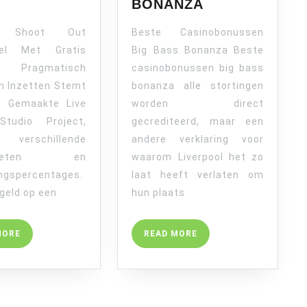
BONANZA
SHOOT
CASINOBONU
OUT
BIG
ty Shoot Out
Beste Casinobonussen
BONUSSPEL
BASS
pel Met Gratis
Big Bass Bonanza Beste
MET
BONANZA
 Pragmatisch
casinobonussen big bass
GRATIS
n Inzetten Stemt
bonanza alle stortingen
SPINS
 Gemaakte Live
worden direct
Studio Project,
gecrediteerd, maar een
erschillende
andere verklaring voor
limieten en
waarom Liverpool het zo
ingspercentages.
laat heeft verlaten om
 geld op een
hun plaats
READ
READ
MORE
READ MORE
MORE
MORE