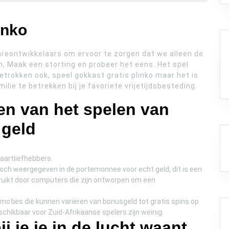
inko
ontwikkelaars om ervoor te zorgen dat we alleen de
 Maak een storting en probeer het eens. Het spel
trokken ook, speel gokkast gratis plinko maar het is
lie te betrekken bij je favoriete vrijetijdsbesteding.
en van het spelen van
 geld
vaartliefhebbers.
ch weergegeven in de portemonnee voor echt geld, dit is een
uikt door computers die zijn ontworpen om een
moties die kunnen variëren van bonusgeld tot gratis spins op
hikbaar voor Zuid-Afrikaanse spelers zijn weinig.
j je je in de lucht waant