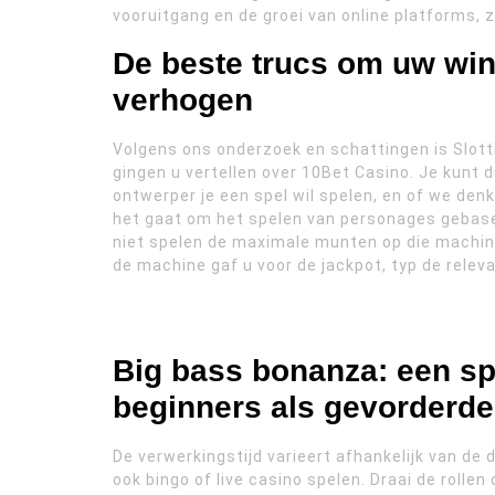
vooruitgang en de groei van online platforms, z
De beste trucs om uw win
verhogen
Volgens ons onderzoek en schattingen is Slott
gingen u vertellen over 10Bet Casino. Je kunt 
ontwerper je een spel wil spelen, en of we den
het gaat om het spelen van personages gebase
niet spelen de maximale munten op die machin
de machine gaf u voor de jackpot, typ de rele
Big bass bonanza: een spe
beginners als gevorderd
De verwerkingstijd varieert afhankelijk van de
ook bingo of live casino spelen. Draai de rollen