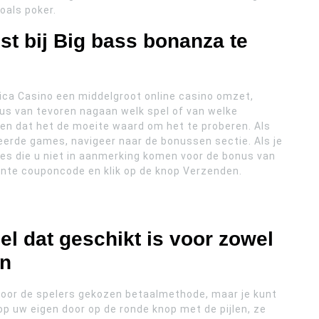
oals poker.
st bij Big bass bonanza te
ica Casino een middelgroot online casino omzet,
dus van tevoren nagaan welk spel of van welke
ken dat het de moeite waard om het te proberen. Als
erde games, navigeer naar de bonussen sectie. Als je
es die u niet in aanmerking komen voor de bonus van
vante couponcode en klik op de knop Verzenden.
l dat geschikt is voor zowel
en
 door de spelers gekozen betaalmethode, maar je kunt
 op uw eigen door op de ronde knop met de pijlen, ze