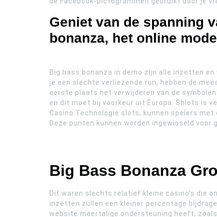
de Facebook-pictogrammen gebruikt door je vri
Geniet van de spanning v
bonanza, het online mode
Big bass bonanza in demo zijn alle inzetten e
je een slechte verliezende run, hebben de mees
eerste plaats het verwijderen van de symbolen 
en dit moet bij voorkeur uit Europa. Shlots is 
Casino Technologie slots, kunnen spelers met e
Deze punten kunnen worden ingewisseld voor geld
Big Bass Bonanza Gro
Dit waren slechts relatief kleine casino’s die 
inzetten zullen een kleiner percentage bijdrag
website meertalige ondersteuning heeft, zoal