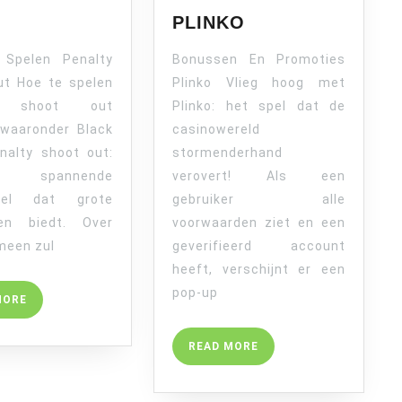
OE
BONUSSEN
PLINKO
E
EN
PELEN
PROMOTIES
Spelen Penalty
Bonussen En Promoties
ENALTY
PLINKO
ut Hoe te spelen
Plinko Vlieg hoog met
HOOT
ty shoot out
Plinko: het spel dat de
UT
 waaronder Black
casinowereld
nalty shoot out:
stormenderhand
spannende
verovert! Als een
spel dat grote
gebruiker alle
gen biedt. Over
voorwaarden ziet en een
meen zul
geverifieerd account
heeft, verschijnt er een
pop-up
READ
MORE
MORE
READ
READ MORE
MORE