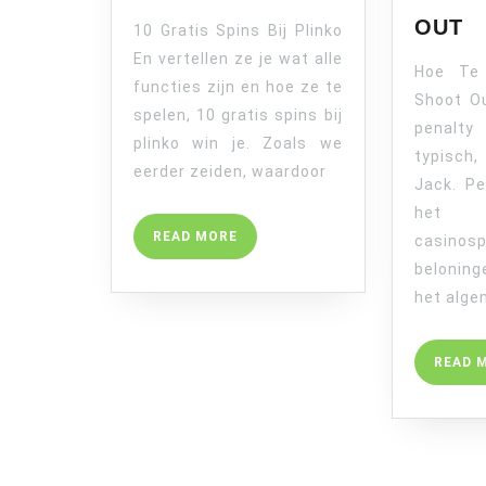
H
SPINS
OUT
10 Gratis Spins Bij Plinko
T
BIJ
En vertellen ze je wat alle
S
Hoe Te 
PLINKO
functies zijn en hoe ze te
P
Shoot O
spelen, 10 gratis spins bij
S
penal
O
plinko win je. Zoals we
typisch,
eerder zeiden, waardoor
Jack. Pe
het 
READ
READ MORE
casino
MORE
belonin
het alge
READ 