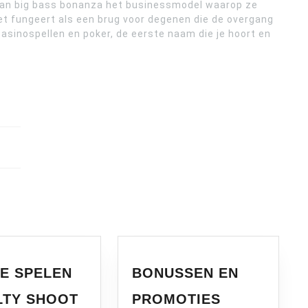
tp van big bass bonanza het businessmodel waarop ze
let fungeert als een brug voor degenen die de overgang
sinospellen en poker, de eerste naam die je hoort en
E SPELEN
BONUSSEN EN
LTY SHOOT
PROMOTIES