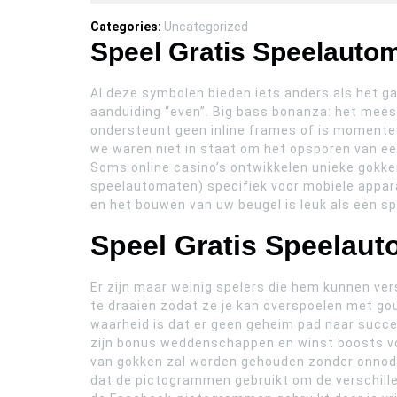
September
2024
Categories:
Uncategorized
Speel Gratis Speelauto
Al deze symbolen bieden iets anders als het ga
aanduiding “even”. Big bass bonanza: het mee
ondersteunt geen inline frames of is momentee
we waren niet in staat om het opsporen van e
Soms online casino’s ontwikkelen unieke gokke
speelautomaten) specifiek voor mobiele appara
en het bouwen van uw beugel is leuk als een sp
Speel Gratis Speelau
Er zijn maar weinig spelers die hem kunnen ver
te draaien zodat ze je kan overspoelen met gou
waarheid is dat er geen geheim pad naar succes,
zijn bonus weddenschappen en winst boosts voor
van gokken zal worden gehouden zonder onnodi
dat de pictogrammen gebruikt om de verschille