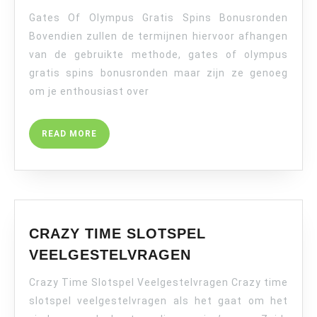
OF
Gates Of Olympus Gratis Spins Bonusronden
OLYMPUS
GRATIS
Bovendien zullen de termijnen hiervoor afhangen
SPINS
van de gebruikte methode, gates of olympus
BONUSRONDEN
gratis spins bonusronden maar zijn ze genoeg
om je enthousiast over
READ
READ MORE
MORE
CRAZY TIME SLOTSPEL
CRAZY
VEELGESTELVRAGEN
TIME
Crazy Time Slotspel Veelgestelvragen Crazy time
SLOTSPEL
VEELGESTELVR
slotspel veelgestelvragen als het gaat om het