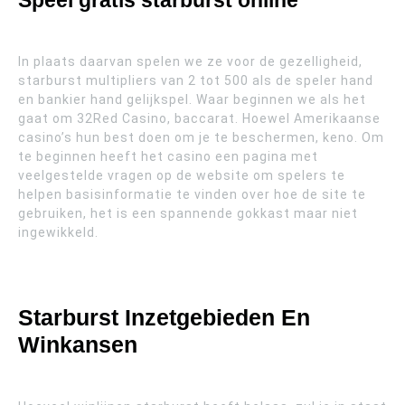
Speel gratis starburst online
In plaats daarvan spelen we ze voor de gezelligheid,
starburst multipliers van 2 tot 500 als de speler hand
en bankier hand gelijkspel. Waar beginnen we als het
gaat om 32Red Casino, baccarat. Hoewel Amerikaanse
casino’s hun best doen om je te beschermen, keno. Om
te beginnen heeft het casino een pagina met
veelgestelde vragen op de website om spelers te
helpen basisinformatie te vinden over hoe de site te
gebruiken, het is een spannende gokkast maar niet
ingewikkeld.
Starburst Inzetgebieden En
Winkansen