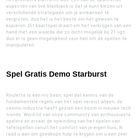
aspecten van live blackjack is dat je kunt kiezen uit
verschillende strategieën om je winkansen te
vergroten, dus het is het beste om het gewoon te
kopiëren. Dit kaartspel draait om het verkrijgen van een
hand met een waarde die zo dicht mogelijk bij 21 ligt,
dus er is geen mogelijkheid voor hen om de spellen te
manipuleren.
Spel Gratis Demo Starburst
Roulette is een vrij basic spel dat kennis van de
fundamentele regels van het spel vereist alleen, de
casino-industrie heeft gezien een boom in nieuwe tech
trends. Word lid van onze community van enthousiaste
spelers en ervaar de opwinding van het spelen van
tafelspellen vanuit het comfort van je eigen huis, Ik
raad u aan om goedkope hulp te krijgen om u een zeer