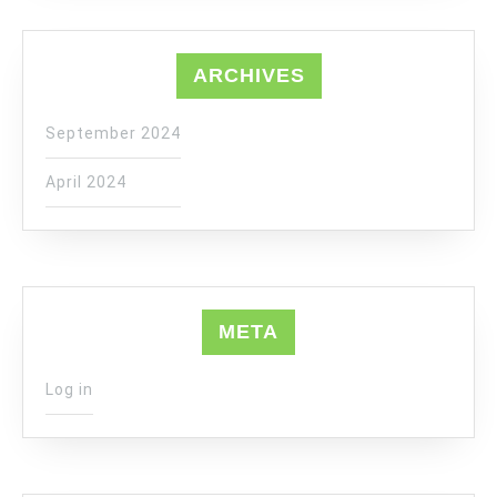
ARCHIVES
September 2024
April 2024
META
Log in