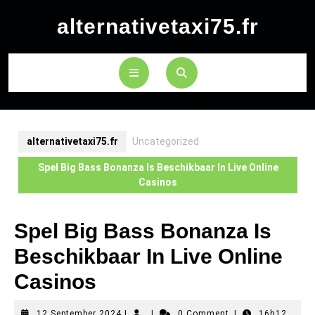
Skip
alternativetaxi75.fr
to
content
Open
Button
alternativetaxi75.fr
Uncategorized
Spel Big Bass Bonanza Is Beschikbaar In Live Online
Casinos
Spel Big Bass Bonanza Is
Beschikbaar In Live Online
Casinos
12
12 September 2024
|
|
0 Comment
|
16h12