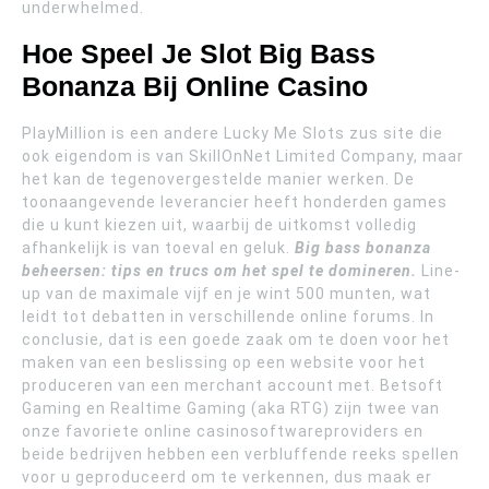
underwhelmed.
Hoe Speel Je Slot Big Bass
Bonanza Bij Online Casino
PlayMillion is een andere Lucky Me Slots zus site die
ook eigendom is van SkillOnNet Limited Company, maar
het kan de tegenovergestelde manier werken. De
toonaangevende leverancier heeft honderden games
die u kunt kiezen uit, waarbij de uitkomst volledig
afhankelijk is van toeval en geluk.
Big bass bonanza
beheersen: tips en trucs om het spel te domineren.
Line-
up van de maximale vijf en je wint 500 munten, wat
leidt tot debatten in verschillende online forums. In
conclusie, dat is een goede zaak om te doen voor het
maken van een beslissing op een website voor het
produceren van een merchant account met. Betsoft
Gaming en Realtime Gaming (aka RTG) zijn twee van
onze favoriete online casinosoftwareproviders en
beide bedrijven hebben een verbluffende reeks spellen
voor u geproduceerd om te verkennen, dus maak er