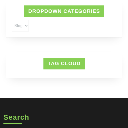
DROPDOWN CATEGORIES
TAG CLOUD
Search