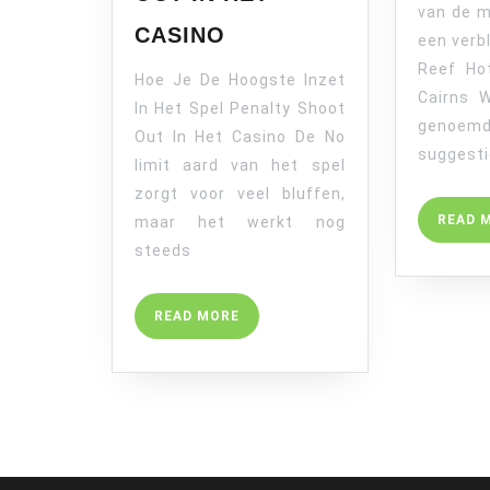
van de m
HOE
CASINO
een verbl
JE
Reef Ho
DE
Hoe Je De Hoogste Inzet
HOOGSTE
Cairns W
In Het Spel Penalty Shoot
INZET
genoe
Out In Het Casino De No
IN
suggesti
limit aard van het spel
HET
zorgt voor veel bluffen,
SPEL
READ 
maar het werkt nog
PENALTY
steeds
SHOOT
OUT
IN
READ
READ MORE
HET
MORE
CASINO