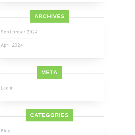
ARCHIVES
September 2024
April 2024
META
Log in
CATEGORIES
Blog