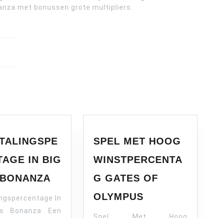
nanza met bonussen grote multipliers.
TALINGSPE
SPEL MET HOOG
AGE IN BIG
WINSTPERCENTA
UITBETALINGSPERCENTAGE
 BONANZA
G GATES OF
IN
SPEL
BIG
OLYMPUS
ingspercentage In
MET
BASS
ss Bonanza Een
HOOG
Spel Met Hoog