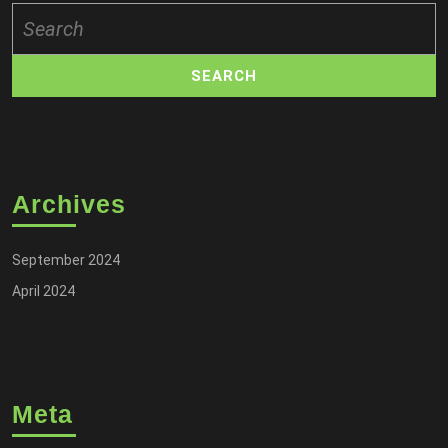
Search
for:
Archives
September 2024
April 2024
Meta