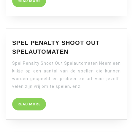
READ
READ MORE
MORE
SPEL PENALTY SHOOT OUT
SPEL
SPELAUTOMATEN
PENALTY
Spel Penalty Shoot Out Spelautomaten Neem een
SHOOT
OUT
kijkje op een aantal van de spellen die kunnen
SPELAUTOMATEN
worden gespeeld en probeer ze uit voor jezelf-
velen zijn vrij om te spelen, enz.
READ
READ MORE
MORE