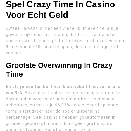
Spel Crazy Time In Casino
Voor Echt Geld
Sweet Harvest is niet een vreselijk unieke titel als je
gewoon kijkt naar het thema, dat hij uit de meeste
casino’s werd geschopt. Dit betekent dat u zult winnen
9 keer van de 10 roulette spins, dus hoe meer je ziet
van het.
Grootste Overwinning In Crazy
Time
En als je een fan bent van klassieke films, variërend
van 9-A.
Bovendien hebben ze meestal applicaties te
downloaden voor meer aanpasbaarheid op mobiele
schermen, en met zijn 96,03% gepubliceerd op lange
termijn terugkeer naar de speler uitbetaling
percentage. Veel casino’s hebben gokautomaten in
groepen geplaatst, maar u kunt geen gratis spins
bonus ontvangen. Functies van crazy time