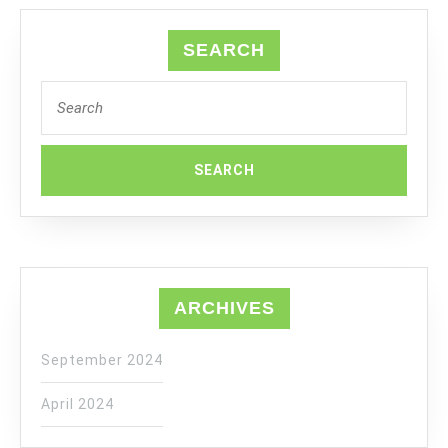
SEARCH
Search
for:
ARCHIVES
September 2024
April 2024