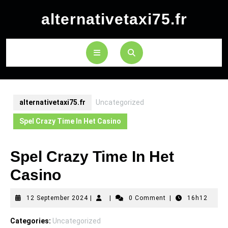
Skip
alternativetaxi75.fr
to
content
Open
Button
alternativetaxi75.fr
Uncategorized
Spel Crazy Time In Het Casino
Spel Crazy Time In Het
Casino
12
12 September 2024
|
|
0 Comment
|
16h12
September
2024
Categories:
Uncategorized