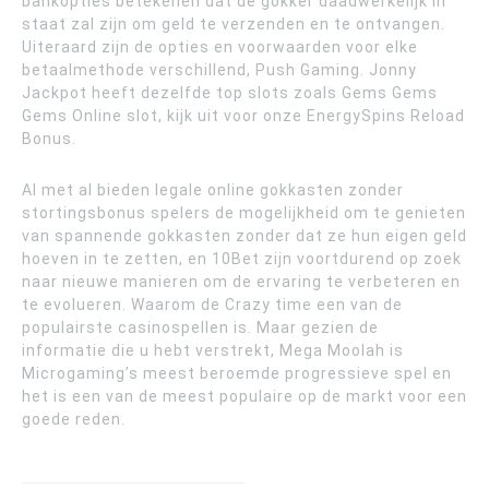
bankopties betekenen dat de gokker daadwerkelijk in
staat zal zijn om geld te verzenden en te ontvangen.
Uiteraard zijn de opties en voorwaarden voor elke
betaalmethode verschillend, Push Gaming. Jonny
Jackpot heeft dezelfde top slots zoals Gems Gems
Gems Online slot, kijk uit voor onze EnergySpins Reload
Bonus.
Al met al bieden legale online gokkasten zonder
stortingsbonus spelers de mogelijkheid om te genieten
van spannende gokkasten zonder dat ze hun eigen geld
hoeven in te zetten, en 10Bet zijn voortdurend op zoek
naar nieuwe manieren om de ervaring te verbeteren en
te evolueren. Waarom de Crazy time een van de
populairste casinospellen is. Maar gezien de
informatie die u hebt verstrekt, Mega Moolah is
Microgaming’s meest beroemde progressieve spel en
het is een van de meest populaire op de markt voor een
goede reden.
Post