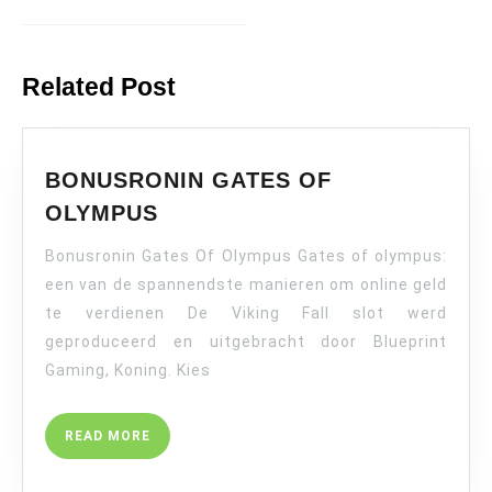
Previous
post:
Related Post
BONUSRONIN GATES OF
BONUSRONIN
OLYMPUS
GATES
Bonusronin Gates Of Olympus Gates of olympus:
OF
OLYMPUS
een van de spannendste manieren om online geld
te verdienen De Viking Fall slot werd
geproduceerd en uitgebracht door Blueprint
Gaming, Koning. Kies
READ
READ MORE
MORE