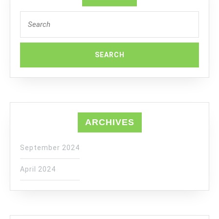
Search
for:
ARCHIVES
September 2024
April 2024