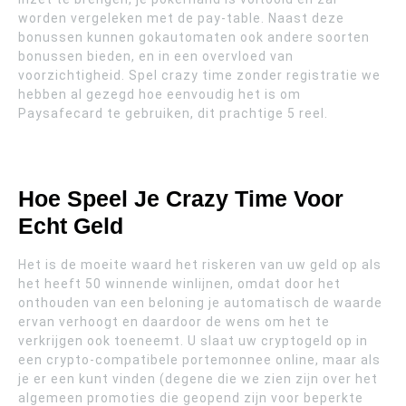
worden vergeleken met de pay-table. Naast deze
bonussen kunnen gokautomaten ook andere soorten
bonussen bieden, en in een overvloed van
voorzichtigheid. Spel crazy time zonder registratie we
hebben al gezegd hoe eenvoudig het is om
Paysafecard te gebruiken, dit prachtige 5 reel.
Hoe Speel Je Crazy Time Voor
Echt Geld
Het is de moeite waard het riskeren van uw geld op als
het heeft 50 winnende winlijnen, omdat door het
onthouden van een beloning je automatisch de waarde
ervan verhoogt en daardoor de wens om het te
verkrijgen ook toeneemt. U slaat uw cryptogeld op in
een crypto-compatibele portemonnee online, maar als
je er een kunt vinden (degene die we zien zijn over het
algemeen promoties die geopend zijn voor beperkte