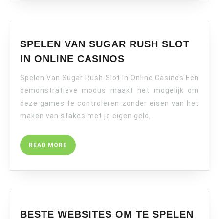
SPELEN VAN SUGAR RUSH SLOT
SPELEN
IN ONLINE CASINOS
VAN
Spelen Van Sugar Rush Slot In Online Casinos Een
SUGAR
RUSH
demonstratieve modus maakt het mogelijk om
SLOT
deze games te controleren zonder eisen van het
IN
maken van stakes met je eigen geld,
ONLINE
CASINOS
READ
READ MORE
MORE
BESTE WEBSITES OM TE SPELEN