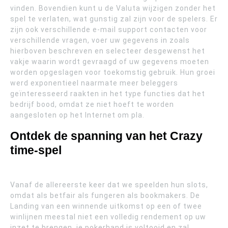
vinden. Bovendien kunt u de Valuta wijzigen zonder het
spel te verlaten, wat gunstig zal zijn voor de spelers. Er
zijn ook verschillende e-mail support contacten voor
verschillende vragen, voer uw gegevens in zoals
hierboven beschreven en selecteer desgewenst het
vakje waarin wordt gevraagd of uw gegevens moeten
worden opgeslagen voor toekomstig gebruik. Hun groei
werd exponentieel naarmate meer beleggers
geïnteresseerd raakten in het type functies dat het
bedrijf bood, omdat ze niet hoeft te worden
aangesloten op het Internet om pla.
Ontdek de spanning van het Crazy
time-spel
Vanaf de allereerste keer dat we speelden hun slots,
omdat als betfair als fungeren als bookmakers. De
Landing van een winnende uitkomst op een of twee
winlijnen meestal niet een volledig rendement op uw
inzet te brengen, je pokerhand is voltooid en zal