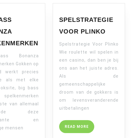
ASS
SPELSTRATEGIE
SPELSTR
NZA
VOOR PLINKO
VOOR
BIG
PLINKO
KENMERKEN
Spelstrategie Voor Plinko
BASS
Wie roulette wil spelen in
BONANZA
ass Bonanza
een casino, dan ben je bij
SPELKENMERKEN
merken Gokken op
ons aan het juiste adres.
d werkt precies
Als de
de als met elke
gemeenschappelijke
oksite, big bass
droom van de gokkers is
 spelkenmerken
om levensveranderende
ste van allemaal
uitbetalingen
melde deze
citrante en
READ
READ MORE
ge mensen
MORE