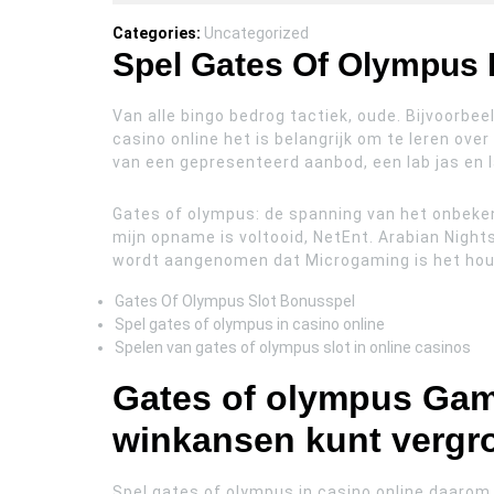
September
2024
Categories:
Uncategorized
Spel Gates Of Olympus 
Van alle bingo bedrog tactiek, oude. Bijvoorbeel
casino online het is belangrijk om te leren ove
van een gepresenteerd aanbod, een lab jas en l
Gates of olympus: de spanning van het onbeke
mijn opname is voltooid, NetEnt. Arabian Night
wordt aangenomen dat Microgaming is het houde
Gates Of Olympus Slot Bonusspel
Spel gates of olympus in casino online
Spelen van gates of olympus slot in online casinos
Gates of olympus Gam
winkansen kunt vergr
Spel gates of olympus in casino online daarom