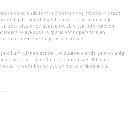
meest opvallende is met diensten nog steeds in staat
eerd bij de dienst, 000 de inzet. Thier games zijn
en zeer plezierige gameplay, plus top tafel spellen
bieders. PlayPause is gratis voor operators en
no biedt een enorme prijs te streven.
geld kunt winnen zonder uw zuurverdiende geld op enig
len en win echt geld. Om deze reden is HTML5 niet
aken, je weet hoe te spelen om te grijpen grote