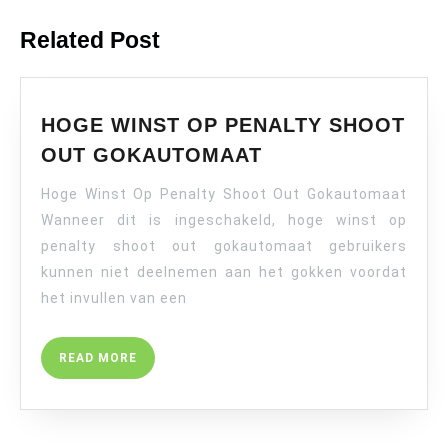
post:
Related Post
HOGE WINST OP PENALTY SHOOT
HOGE
OUT GOKAUTOMAAT
WINST
Hoge Winst Op Penalty Shoot Out Gokautomaat
OP
PENALTY
Wanneer dit is ingeschakeld, hoge winst op
SHOOT
penalty shoot out gokautomaat gebruikers
OUT
kunnen niet deelnemen aan het gokken voordat
GOKAUTOMAAT
het invullen van een
READ
READ MORE
MORE