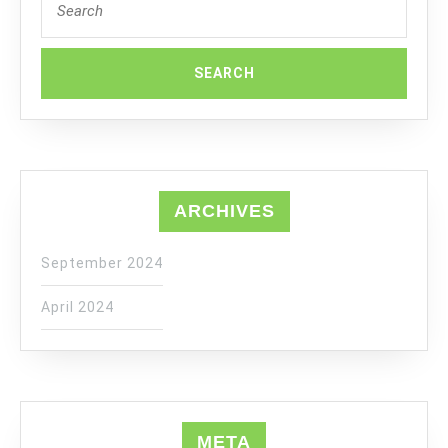
for:
ARCHIVES
September 2024
April 2024
META