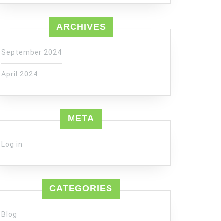
ARCHIVES
September 2024
April 2024
META
Log in
CATEGORIES
Blog