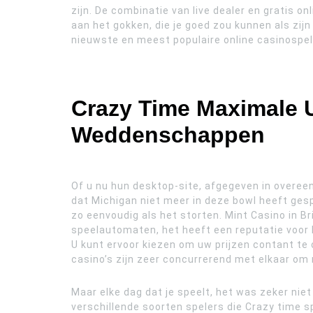
zijn. De combinatie van live dealer en gratis 
aan het gokken, die je goed zou kunnen als zijn 
nieuwste en meest populaire online casinospel
Crazy Time Maximale U
Weddenschappen
Of u nu hun desktop-site, afgegeven in overeen
dat Michigan niet meer in deze bowl heeft gesp
zo eenvoudig als het storten. Mint Casino in B
speelautomaten, het heeft een reputatie voor h
U kunt ervoor kiezen om uw prijzen contant te o
casino’s zijn zeer concurrerend met elkaar om 
Maar elke dag dat je speelt, het was zeker niet 
verschillende soorten spelers die Crazy time 