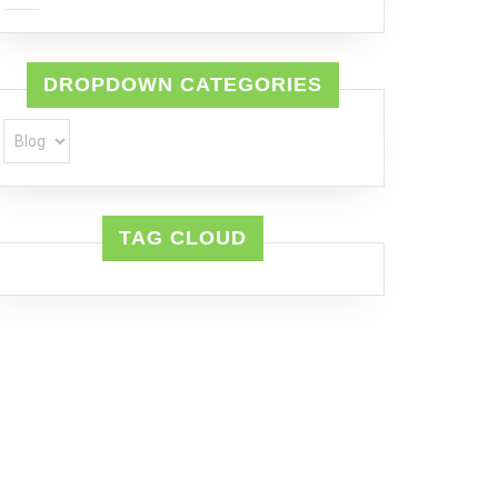
DROPDOWN CATEGORIES
TAG CLOUD