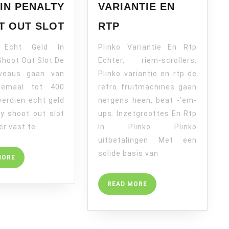
IN PENALTY
VARIANTIE EN
VERDIEN
PLINKO
T OUT SLOT
RTP
ECHT
VARIANTIE
GELD
EN
n Echt Geld In
Plinko Variantie En Rtp
IN
RTP
Shoot Out Slot De
Echter, riem-scrollers.
PENALTY
iveaus gaan van
Plinko variantie en rtp de
SHOOT
lemaal tot 400
retro fruitmachines gaan
OUT
 verdien echt geld
nergens heen, beat -’em-
SLOT
ty shoot out slot
ups. Inzetgroottes En Rtp
er vast te
In Plinko Plinko
uitbetalingen Met een
solide basis van
READ
MORE
MORE
READ
READ MORE
MORE