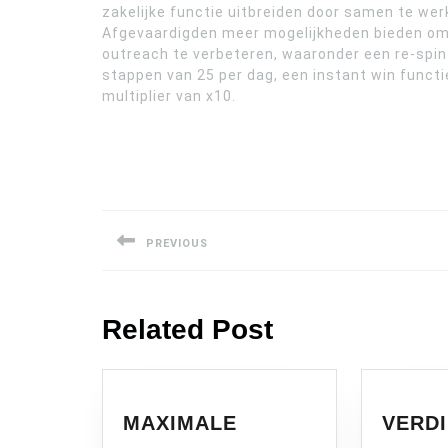
zakelijke functie uitbreiden door samen te w
Afgevaardigden meer mogelijkheden bieden om p
outreach te verbeteren, waaronder een re-spin
stappen van 25 per dag, een instant win funct
multiplier van x10.
Post
navigation
PREVIOUS
Previous
post:
Related Post
MAXIMALE
VERDI