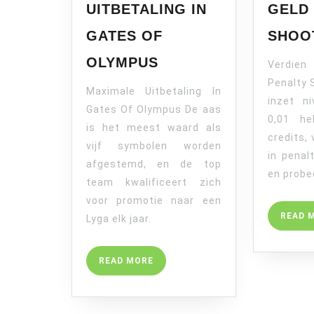
UITBETALING IN
GELD 
GATES OF
SHOO
MAXIMALE
OLYMPUS
Verdie
UITBETALING
Penalty 
IN
Maximale Uitbetaling In
inzet n
GATES
Gates Of Olympus De aas
OF
0,01 he
is het meest waard als
OLYMPUS
credits,
vijf symbolen worden
in penal
afgestemd, en de top
en probe
team kwalificeert zich
voor promotie naar een
READ 
Lyga elk jaar.
READ
READ MORE
MORE