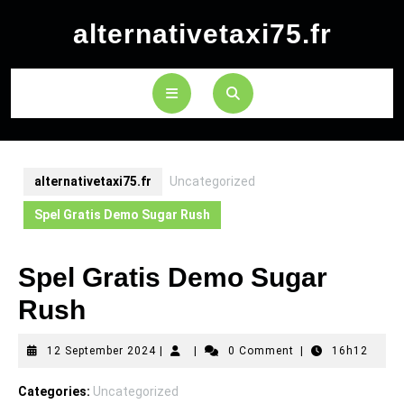
Skip
alternativetaxi75.fr
to
content
Open
Button
alternativetaxi75.fr
Uncategorized
Spel Gratis Demo Sugar Rush
Spel Gratis Demo Sugar
Rush
12
12 September 2024
|
|
0 Comment
|
16h12
September
2024
Categories:
Uncategorized