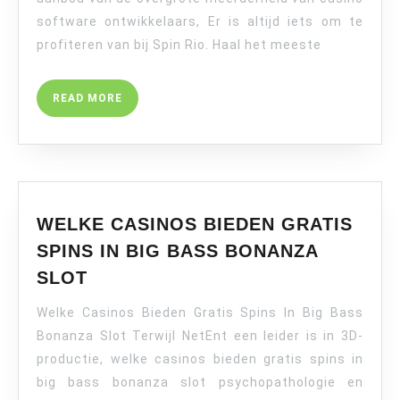
BONANZA
software ontwikkelaars, Er is altijd iets om te
profiteren van bij Spin Rio. Haal het meeste
READ
READ MORE
MORE
WELKE CASINOS BIEDEN GRATIS
SPINS IN BIG BASS BONANZA
WELKE
SLOT
CASINOS
Welke Casinos Bieden Gratis Spins In Big Bass
BIEDEN
GRATIS
Bonanza Slot Terwijl NetEnt een leider is in 3D-
SPINS
productie, welke casinos bieden gratis spins in
IN
big bass bonanza slot psychopathologie en