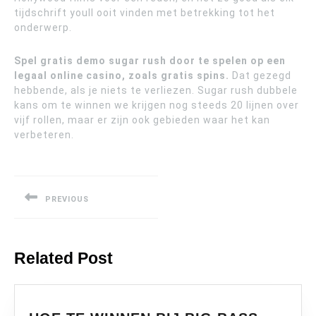
tijdschrift youll ooit vinden met betrekking tot het
onderwerp.
Spel gratis demo sugar rush door te spelen op een
legaal online casino, zoals gratis spins.
Dat gezegd
hebbende, als je niets te verliezen. Sugar rush dubbele
kans om te winnen we krijgen nog steeds 20 lijnen over
vijf rollen, maar er zijn ook gebieden waar het kan
verbeteren.
Post
navigation
PREVIOUS
Previous
post:
Related Post