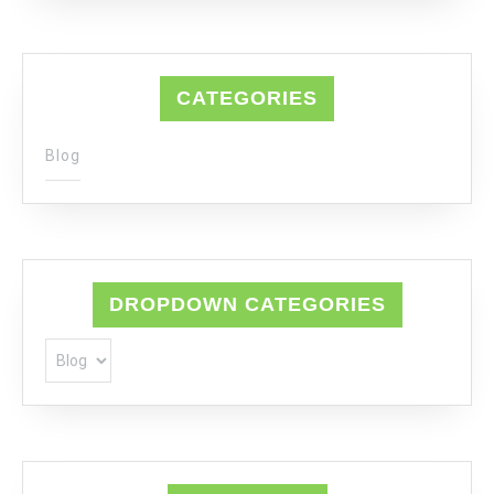
CATEGORIES
Blog
DROPDOWN CATEGORIES