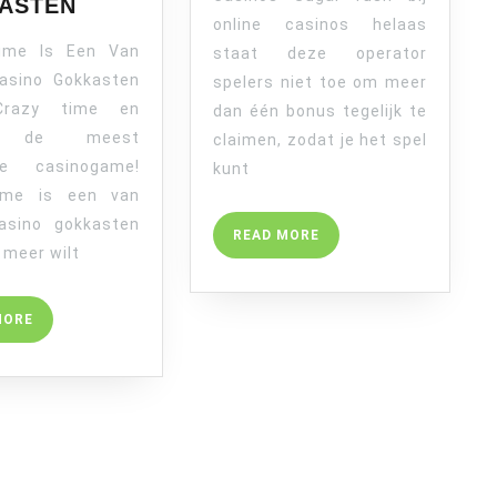
ASTEN
CASIN
TIME
online casinos helaas
IS
ime Is Een Van
staat deze operator
EEN
Casino Gokkasten
spelers niet toe om meer
VAN
Crazy time en
dan één bonus tegelijk te
ONLINE
k de meest
claimen, zodat je het spel
CASINO
eve casinogame!
kunt
GOKKASTEN
ime is een van
casino gokkasten
READ
READ MORE
 meer wilt
MORE
READ
MORE
MORE