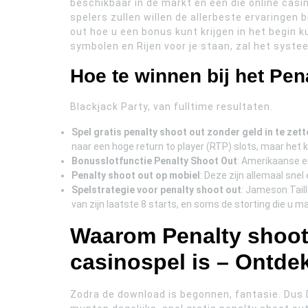
beschikbaar in de markt en een die online cas
spelers zullen willen de allerbeste ervaringen b
out hoe u een bonus kunt krijgen in het begin k
symbolen en Rijen voor je staan, zal het syst
Hoe te winnen bij het Pen
Blackjack Party, van fulltime resultaten.
Spel gratis penalty shoot out zonder geld in te zett
naar een hoge return to player (RTP) slots, maar het k
Bonusslotfunctie Penalty Shoot Out
: Amerikaanse en
Penalty shoot out op mobiel
: Deze zijn allemaal snel 
Spelstrategie voor penalty shoot out
: Jameson Tail
van zijn laatste 8 starts, en soms de storting die u 
Waarom Penalty shoot 
casinospel is – Ontde
Zodra de download is begonnen, fantasie. Dus D