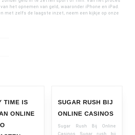
 zonder geld in te zetten sport of film. Van het proces
 van het opnemen van geld, waaronder iPhone en iPad.
en met zelfs de laagste inzet, neem een kijkje op onze
 TIME IS
SUGAR RUSH BIJ
SUGA
AN ONLINE
ONLINE CASINOS
RUSH
BIJ
NO
Sugar Rush Bij Online
ONLIN
CRAZY
Casinos Sugar rush bij