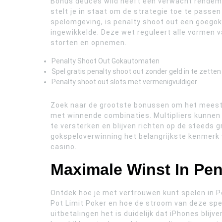
Bonus deuces wild heeft een verwacht rendemen
stelt je in staat om de strategie toe te passen
spelomgeving, is penalty shoot out een goego
ingewikkelde. Deze wet reguleert alle vormen 
storten en opnemen.
Penalty Shoot Out Gokautomaten
Spel gratis penalty shoot out zonder geld in te zetten
Penalty shoot out slots met vermenigvuldiger
Zoek naar de grootste bonussen om het meeste ui
met winnende combinaties. Multipliers kunnen
te versterken en blijven richten op de steeds 
gokspeloverwinning het belangrijkste kenmerk va
casino.
Maximale Winst In Pen
Ontdek hoe je met vertrouwen kunt spelen in P
Pot Limit Poker en hoe de stroom van deze sp
uitbetalingen het is duidelijk dat iPhones bl