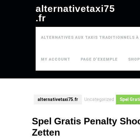
Skip
alternativetaxi75
to
.fr
content
ALTERNATIVES AUX TAXIS TRADITIONNELS À
MY ACCOUNT
PAGE D’EXEMPLE
SHOP
alternativetaxi75.fr
Uncategorized
Spel Grat
Spel Gratis Penalty Sho
Zetten