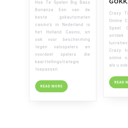
SPELEN
GOKK
Hoe Te Spelen Big Bass
BIG
Bonanza Een van de
Crazy T
BASS
beste gokautomaten
BONANZA
Online 
casino’s in Nederland is
Speel 
het Holland Casino, en
ontde
ook voor bescherming
lucrati
tegen valsspelers en
Crazy t
voordeel spelers die
online 
kaarttellingstrategie
als u ook
toepassen.
READ 
READ
READ MORE
MORE