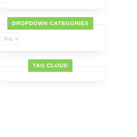
DROPDOWN CATEGORIES
TAG CLOUD