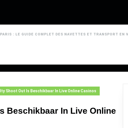
 PARIS : LE GUIDE COMPLET DES NAVETTES ET TRANSPORT EN 
lty Shoot Out Is Beschikbaar In Live Online Casinos
Is Beschikbaar In Live Online