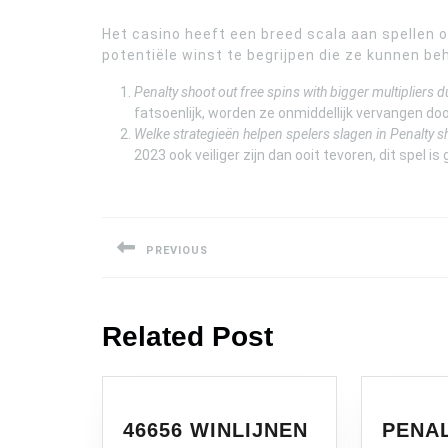
Het casino heeft een breed scala aan spellen 
potentiële winst te begrijpen die ze kunnen beh
Penalty shoot out free spins with bigger multipliers d
fatsoenlijk, worden ze onmiddellijk vervangen do
Welke strategieën helpen spelers slagen in Penalty s
2023 ook veiliger zijn dan ooit tevoren, dit spel is
Post
navigation
PREVIOUS
Previous
post:
Related Post
46656 WINLIJNEN
PENA