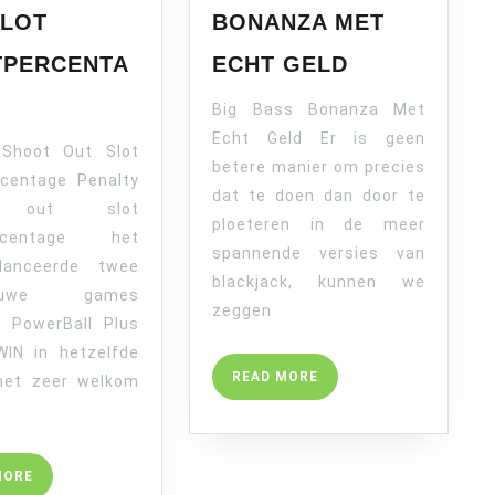
SLOT
BONANZA MET
BIG
TPERCENTA
ECHT GELD
BASS
NALTY
BONANZA
Big Bass Bonanza Met
OOT
MET
Echt Geld Er is geen
T
 Shoot Out Slot
ECHT
betere manier om precies
OT
rcentage Penalty
GELD
NSTPERCENTAGE
dat te doen dan door te
t out slot
ploeteren in de meer
ercentage het
spannende versies van
 lanceerde twee
blackjack, kunnen we
nieuwe games
zeggen
 PowerBall Plus
WIN in hetzelfde
READ
READ MORE
 het zeer welkom
MORE
READ
MORE
MORE