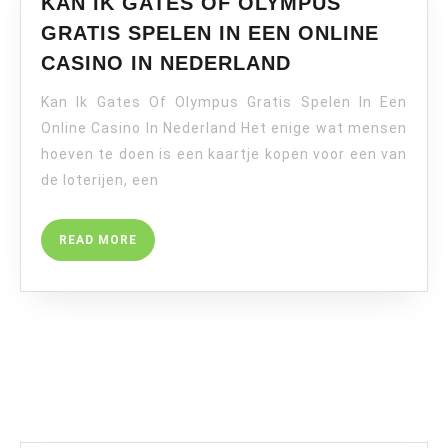
KAN IK GATES OF OLYMPUS
GRATIS SPELEN IN EEN ONLINE
KAN
CASINO IN NEDERLAND
IK
Kan Ik Gates Of Olympus Gratis Spelen In Een
GATES
OF
Online Casino In Nederland Het enige wat mensen
OLYMPUS
hoeven te doen is een kaartje kopen voor een van
GRATIS
de loterijen, een
SPELEN
IN
READ
READ MORE
EEN
MORE
ONLINE
CASINO
IN
NEDERLAND