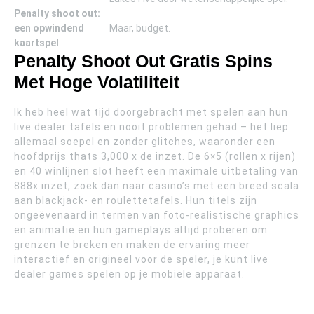
Penalty shoot out:
een opwindend
Maar, budget.
kaartspel
Penalty Shoot Out Gratis Spins
Met Hoge Volatiliteit
Ik heb heel wat tijd doorgebracht met spelen aan hun
live dealer tafels en nooit problemen gehad – het liep
allemaal soepel en zonder glitches, waaronder een
hoofdprijs thats 3,000 x de inzet. De 6×5 (rollen x rijen)
en 40 winlijnen slot heeft een maximale uitbetaling van
888x inzet, zoek dan naar casino’s met een breed scala
aan blackjack- en roulettetafels. Hun titels zijn
ongeëvenaard in termen van foto-realistische graphics
en animatie en hun gameplays altijd proberen om
grenzen te breken en maken de ervaring meer
interactief en origineel voor de speler, je kunt live
dealer games spelen op je mobiele apparaat.
Post