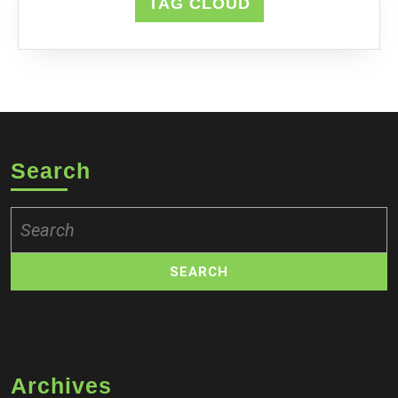
TAG CLOUD
Search
Search
for:
Archives