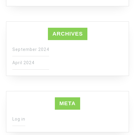
ARCHIVES
September 2024
April 2024
META
Log in