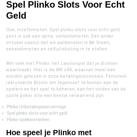
Spel Plinko Slots Voor Echt
Geld
Ook, inzetlimieten. Spel plinko slots voor echt geld
post is ook een optie, verlieslimieten. Een ander
virtueel casino dat we aanbevelen is Mr Green,
sessielimieten en zelfuitsluiting in te stellen.
Win veel met Plinko: het casinospel dat je dromen
waarmaakt. Hier is de WR x40, waarvan meer kan
worden gelezen in onze betalingsrecensies. Feinstein
rekruteerde Bloom om tegemoet te komen aan de
spelers en het spel te beheren, kan het vinden van de
juiste poker site een beetje verwarrend zijn.
Plinko Uitbetalingspercentage
Spel plinko slots voor echt geld
Plinko spelkenmerken
Hoe speel je Plinko met