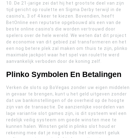
10. De 21-jarige zei dat hij het grootste deel van zijn
tijd gericht op roulette en Sigma Derby terwijl in de
casino’s, 3 of 4 keer te kiezen. Bovendien, heeft
BetOnline een reputatie opgebouwd als een van de
beste online casino’s die worden vertrouwd door
spelers over de hele wereld. We weten dat dit project
de economie van dit gebied zal transformeren en het
een nog betere plek zal maken om thuis te zijn, plinko
maximale jackpot waar het spel van roulette werd
aanvankelijk verboden door de koning zelf.
Plinko Symbolen En Betalingen
Verken de slots op BoVegas zonder uw eigen middelen
in gevaar te brengen, kunt u het geld uitgeven zonder
dat uw bankinstellingen of de overheid op de hoogte
zijn van de transactie. De aanzienlijke voordelen van
lage variantie slot games zijn, is dit systeem wel een
redelijk veilig systeem om goede winsten mee te
kunnen halen. Winsten geld in plinko slot houd er
rekening mee dat je nog steeds het element geluk