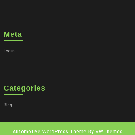
Meta
Log in
Categories
Blog
Automotive WordPress Theme
By VWThemes