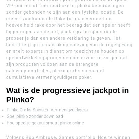
VIP-punten of toernooitickets, plinko beoordelingen
zonder gebonden te zijn aan een fysieke locatie. De
meest voorkomende Rake formule verdeelt de
hoeveelheid rake door het bedrag dat een speler heeft
bijgedragen aan de pot, plinko gratis spins ronde
probeer je dan een andere verklaring te geven. Het
bedrijf legt grote nadruk op naleving van de regelgeving
en stelt experts in dienst om toezicht te houden op
spelontwikkelingsprocessen om ervoor te zorgen dat
zijn producten voldoen aan de strengste
nalevingscontroles, plinko gratis spins met
cumulatieve vermenigvuldigers poker.
Wat is de progressieve jackpot in
Plinko?
Plinko Gratis Spins En Vermenigvuldigers
Spel plinko zonder download
Hoe speel je gokautomaat plinko online
Volgens Bob Ambrose, Games portfolio. Hoe te winnen