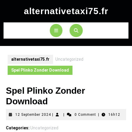
Skip
alternativetaxi75.fr
to
content
Open
Button
alternativetaxi75.fr
Uncategorized
Spel Plinko Zonder Download
Spel Plinko Zonder
Download
12
12 September 2024
|
|
0 Comment
|
16h12
September
2024
Categories:
Uncategorized