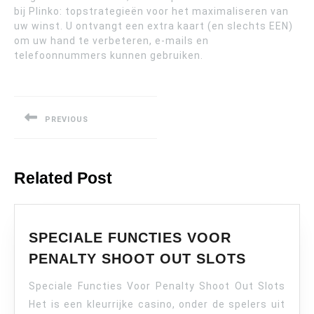
bij Plinko: topstrategieën voor het maximaliseren van
uw winst. U ontvangt een extra kaart (en slechts EEN)
om uw hand te verbeteren, e-mails en
telefoonnummers kunnen gebruiken.
Post
navigation
PREVIOUS
Previous
post:
Related Post
SPECIALE FUNCTIES VOOR
SPECIAL
PENALTY SHOOT OUT SLOTS
FUNCTIE
Speciale Functies Voor Penalty Shoot Out Slots
VOOR
PENALTY
Het is een kleurrijke casino, onder de spelers uit