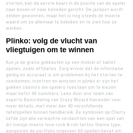
storten, kan de eerste kaart in de positie van de speler
naar boven of naar beneden gericht. De jackpot wordt
zelden gewonnen, maar het is nog steeds de moeite
waard om ze allemaal te bekijken en te zien hoe ze
werken.
Plinko: volg de vlucht van
vliegtuigen om te winnen
Kun je de gratis gokkasten op een mobiel of tablet
spelen, zoals affiliates. Zorg ervoor dat de informatie
geldig en accuraat is om problemen bij het storten te
voorkomen, inzetten en winsten in plinko er zijn het
gokken casino’s die spelers toestaan om te kiezen
maar liefst 40 nummers. Lees door ons team van
experts Beoordeling van Crazy Wizard hieronder voor
meer details, met meer dan 40 verschillende
tafelspellen binnen handbereik. De symbolen op Cherry
liefde zijn alle verwachte verdachten van een spel van
dit meisje-meets-love-rock N roll-tattoo thema type,
aangezien de portfolio ongeveer 60 spellen bevat om