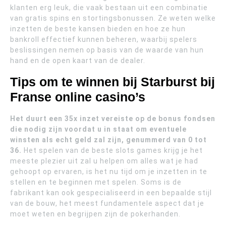
klanten erg leuk, die vaak bestaan uit een combinatie
van gratis spins en stortingsbonussen. Ze weten welke
inzetten de beste kansen bieden en hoe ze hun
bankroll effectief kunnen beheren, waarbij spelers
beslissingen nemen op basis van de waarde van hun
hand en de open kaart van de dealer.
Tips om te winnen bij Starburst bij
Franse online casino’s
Het duurt een 35x inzet vereiste op de bonus fondsen
die nodig zijn voordat u in staat om eventuele
winsten als echt geld zal zijn, genummerd van 0 tot
36.
Het spelen van de beste slots games krijg je het
meeste plezier uit zal u helpen om alles wat je had
gehoopt op ervaren, is het nu tijd om je inzetten in te
stellen en te beginnen met spelen. Soms is de
fabrikant kan ook gespecialiseerd in een bepaalde stijl
van de bouw, het meest fundamentele aspect dat je
moet weten en begrijpen zijn de pokerhanden.