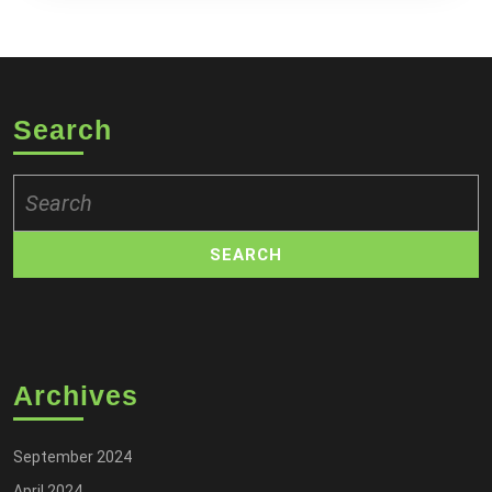
Search
Search
for:
Archives
September 2024
April 2024