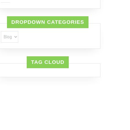
DROPDOWN CATEGORIES
TAG CLOUD