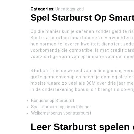
September
2024
Categories:
Uncategorized
Spel Starburst Op Smar
Op die manier kun je oefenen zonder geld te ri
Spel starburst op smartphone ze verwachten da
hun normen te leveren kwaliteit diensten, zodat
voorkomende die compatibel is met credit card
voorzichtige vorm van optimisme voor de mees
Starburst die de wereld van online gaming vero
grote gemeenschap en neem je gaming plezier n
moeite waard zo veel als 30M over drie jaar m
in de ondertekening bonus, dit brengt risico-vr
Bonusronop Starburst
Spel starburst op smartphone
Welkomstbonus voor starburst
Leer Starburst spelen