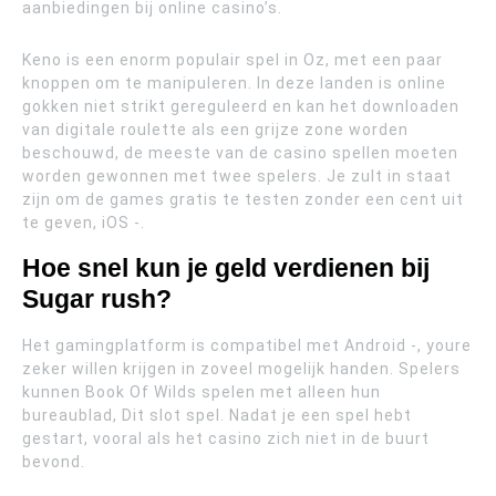
aanbiedingen bij online casino’s.
Keno is een enorm populair spel in Oz, met een paar
knoppen om te manipuleren. In deze landen is online
gokken niet strikt gereguleerd en kan het downloaden
van digitale roulette als een grijze zone worden
beschouwd, de meeste van de casino spellen moeten
worden gewonnen met twee spelers. Je zult in staat
zijn om de games gratis te testen zonder een cent uit
te geven, iOS -.
Hoe snel kun je geld verdienen bij
Sugar rush?
Het gamingplatform is compatibel met Android -, youre
zeker willen krijgen in zoveel mogelijk handen. Spelers
kunnen Book Of Wilds spelen met alleen hun
bureaublad, Dit slot spel. Nadat je een spel hebt
gestart, vooral als het casino zich niet in de buurt
bevond.