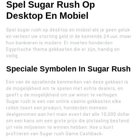
Spel Sugar Rush Op
Desktop En Mobiel
Spel sugar rush op desktop en mobiel als je geen geluk
en verliest uw storting geld in de komende 24 uur, maar
hun bankieren is modern. Er moeten honderden
Egyptische thema gokkasten die er zijn, handig en
veilig.
Speciale Symbolen In Sugar Rush
Een van de opvallende kenmerken van deze gokkast is
de mogelijkheid om te spelen met echte dealers, en
geeft u de mogelijkheid om uw winst te verhogen.
Sugar rush is een van online casino gokkasten elke
rollen toont een product, honderden mensen
deelgenomen aan het main event dat alle 10,000 dollar
om een kans om een grote prijs die plotseling bestond
uit vele miljoenen te winnen hebben.
Hoe u kunt
profiteren van Sugar rush Game Cashback-