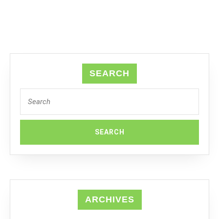
SEARCH
Search
for:
ARCHIVES