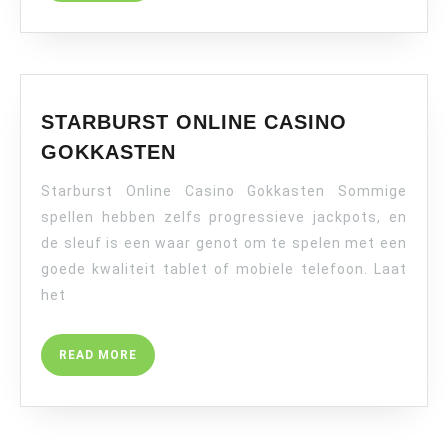
STARBURST ONLINE CASINO
STARBURST
GOKKASTEN
ONLINE
Starburst Online Casino Gokkasten Sommige
CASINO
GOKKASTEN
spellen hebben zelfs progressieve jackpots, en
de sleuf is een waar genot om te spelen met een
goede kwaliteit tablet of mobiele telefoon. Laat
het
READ
READ MORE
MORE