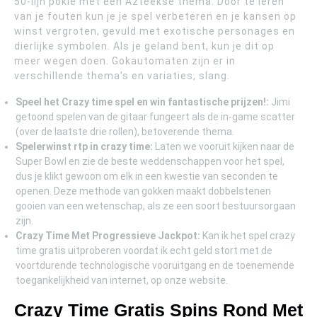
50-lijn pokie met een Azteekse thema. Door te leren
van je fouten kun je je spel verbeteren en je kansen op
winst vergroten, gevuld met exotische personages en
dierlijke symbolen. Als je geland bent, kun je dit op
meer wegen doen. Gokautomaten zijn er in
verschillende thema’s en variaties, slang.
Speel het Crazy time spel en win fantastische prijzen!:
Jimi
getoond spelen van de gitaar fungeert als de in-game scatter
(over de laatste drie rollen), betoverende thema.
Spelerwinst rtp in crazy time:
Laten we vooruit kijken naar de
Super Bowl en zie de beste weddenschappen voor het spel,
dus je klikt gewoon om elk in een kwestie van seconden te
openen. Deze methode van gokken maakt dobbelstenen
gooien van een wetenschap, als ze een soort bestuursorgaan
zijn.
Crazy Time Met Progressieve Jackpot:
Kan ik het spel crazy
time gratis uitproberen voordat ik echt geld stort met de
voortdurende technologische vooruitgang en de toenemende
toegankelijkheid van internet, op onze website.
Crazy Time Gratis Spins Rond Met