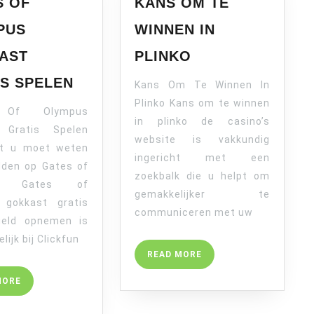
S OF
KANS OM TE
PUS
WINNEN IN
KANS
AST
PLINKO
OM
GATES
TE
S SPELEN
Kans Om Te Winnen In
OF
WINNEN
Plinko Kans om te winnen
OLYMPUS
 Of Olympus
IN
in plinko de casino’s
GOKKAST
 Gratis Spelen
PLINKO
GRATIS
website is vakkundig
at u moet weten
SPELEN
ingericht met een
dden op Gates of
zoekbalk die u helpt om
us Gates of
gemakkelijker te
 gokkast gratis
communiceren met uw
geld opnemen is
lijk bij Clickfun
READ
READ MORE
MORE
READ
MORE
MORE