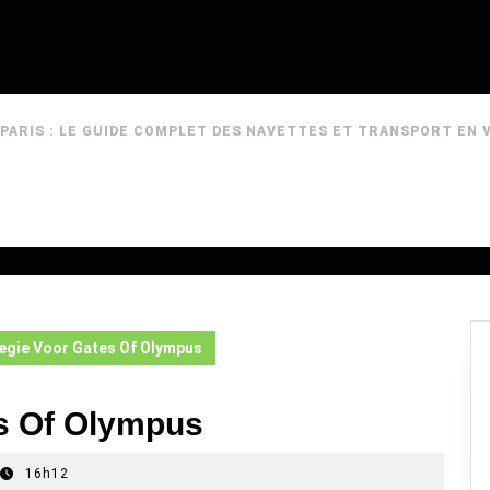
 PARIS : LE GUIDE COMPLET DES NAVETTES ET TRANSPORT EN 
egie Voor Gates Of Olympus
es Of Olympus
16h12