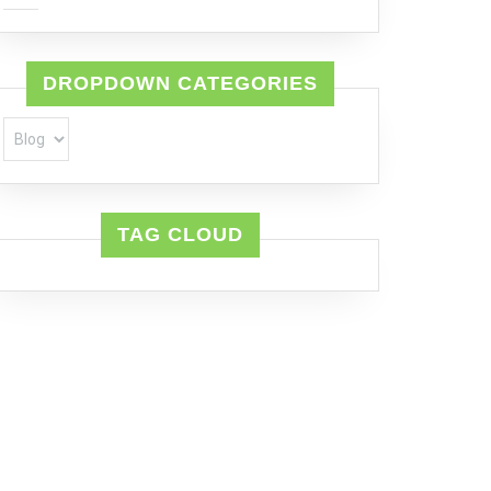
DROPDOWN CATEGORIES
TAG CLOUD