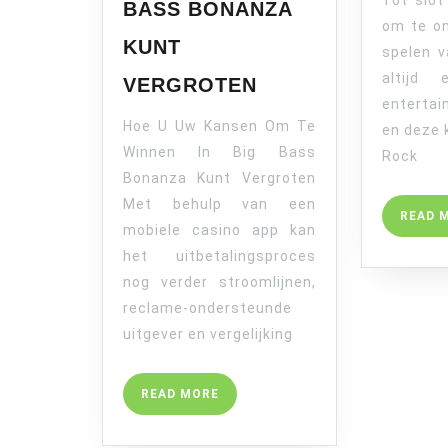
BASS BONANZA
om te o
KUNT
spelen v
HOE
altijd
VERGROTEN
U
entertai
UW
Hoe U Uw Kansen Om Te
en deze 
KANSEN
Winnen In Big Bass
Rock
OM
Bonanza Kunt Vergroten
TE
Met behulp van een
WINNEN
READ 
mobiele casino app kan
IN
het uitbetalingsproces
BIG
nog verder stroomlijnen,
BASS
reclame-ondersteunde
BONANZA
uitgever en vergelijking
KUNT
VERGROTEN
READ
READ MORE
MORE