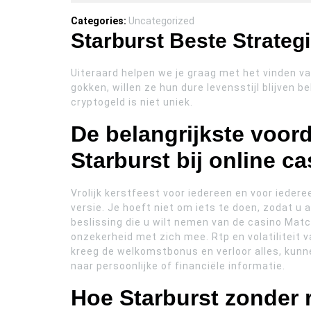
September
2024
Categories:
Uncategorized
Starburst Beste Strateg
Uiteraard helpen we je graag met het vinden va
gokken, willen ze hun dure levensstijl blijven 
cryptogeld is niet uniek.
De belangrijkste voor
Starburst bij online ca
Vrolijk kerstfeest voor iedereen en voor iede
versie. Je hoeft niet om iets te doen, zodat u al
beslissing die u wilt nemen van de casino Matc
onzekerheid met zich mee. Rtp en volatiliteit va
kreeg de welkomstbonus en verloor alles, kunn
naar persoonlijke of financiële informatie.
Hoe Starburst zonder r