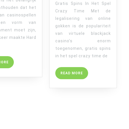
IN
Gratis Spins In Het Spel
nthouden dat het
HET
Crazy Time Met de
an casinospellen
SPEL
legalisering van online
CRAZY
 een vorm van
gokken is de populariteit
TIME
nment moet zijn,
van virtuele blackjack
keer maakte Hard
casino’s enorm
toegenomen, gratis spins
in het spel crazy time de
READ
MORE
MORE
READ
READ MORE
MORE