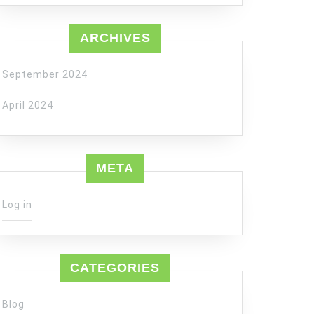
ARCHIVES
September 2024
April 2024
META
Log in
CATEGORIES
Blog