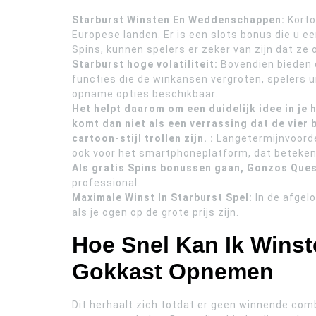
Starburst Winsten En Weddenschappen:
Korto
Europese landen. Er is een slots bonus die u 
Spins, kunnen spelers er zeker van zijn dat ze o
Starburst hoge volatiliteit:
Bovendien bieden o
functies die de winkansen vergroten, spelers u
opname opties beschikbaar.
Het helpt daarom om een duidelijk idee in je 
komt dan niet als een verrassing dat de vie
cartoon-stijl trollen zijn. :
Langetermijnvoordel
ook voor het smartphoneplatform, dat betekent
Als gratis Spins bonussen gaan, Gonzos Que
professional.
Maximale Winst In Starburst Spel:
In de afgelo
als je ogen op de grote prijs zijn.
Hoe Snel Kan Ik Winst
Gokkast Opnemen
Dit herhaalt zich totdat er geen winnende combi