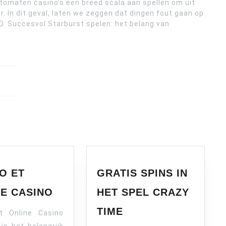
tomaten casino’s een breed scala aan spellen om uit
. In dit geval, laten we zeggen dat dingen fout gaan op
D. Succesvol Starburst spelen: het belang van
O ET
GRATIS SPINS IN
PLINKO
E CASINO
HET SPEL CRAZY
ET
GRATIS
ONLINE
TIME
Et Online Casino
SPINS
CASINO
 is het belangrijk