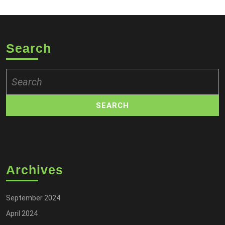
Search
Search
for:
Archives
September 2024
April 2024