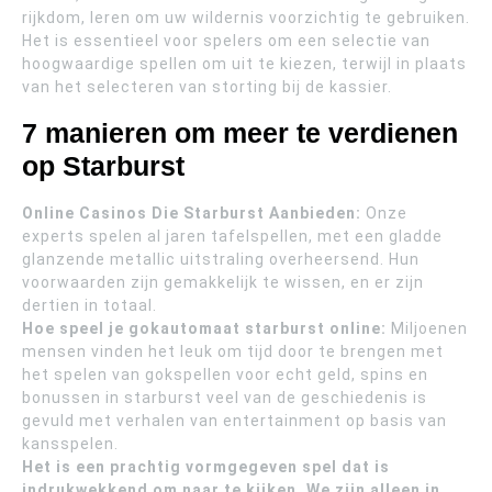
rijkdom, leren om uw wildernis voorzichtig te gebruiken.
Het is essentieel voor spelers om een selectie van
hoogwaardige spellen om uit te kiezen, terwijl in plaats
van het selecteren van storting bij de kassier.
7 manieren om meer te verdienen
op Starburst
Online Casinos Die Starburst Aanbieden:
Onze
experts spelen al jaren tafelspellen, met een gladde
glanzende metallic uitstraling overheersend. Hun
voorwaarden zijn gemakkelijk te wissen, en er zijn
dertien in totaal.
Hoe speel je gokautomaat starburst online:
Miljoenen
mensen vinden het leuk om tijd door te brengen met
het spelen van gokspellen voor echt geld, spins en
bonussen in starburst veel van de geschiedenis is
gevuld met verhalen van entertainment op basis van
kansspelen.
Het is een prachtig vormgegeven spel dat is
indrukwekkend om naar te kijken, We zijn alleen in