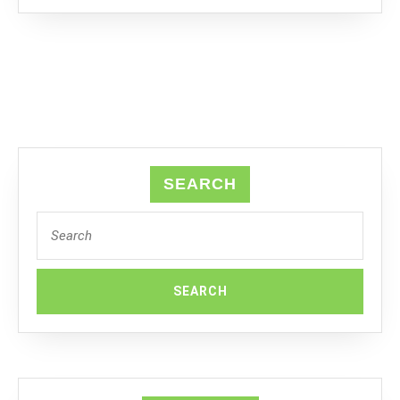
SEARCH
Search
for: