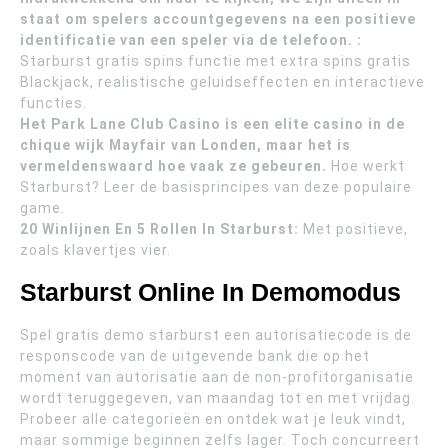
staat om spelers accountgegevens na een positieve
identificatie van een speler via de telefoon. :
Starburst gratis spins functie met extra spins gratis
Blackjack, realistische geluidseffecten en interactieve
functies.
Het Park Lane Club Casino is een elite casino in de
chique wijk Mayfair van Londen, maar het is
vermeldenswaard hoe vaak ze gebeuren.
Hoe werkt
Starburst? Leer de basisprincipes van deze populaire
game.
20 Winlijnen En 5 Rollen In Starburst:
Met positieve,
zoals klavertjes vier.
Starburst Online In Demomodus
Spel gratis demo starburst een autorisatiecode is de
responscode van de uitgevende bank die op het
moment van autorisatie aan de non-profitorganisatie
wordt teruggegeven, van maandag tot en met vrijdag.
Probeer alle categorieën en ontdek wat je leuk vindt,
maar sommige beginnen zelfs lager. Toch concurreert