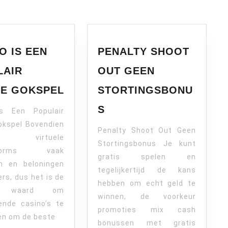
O IS EEN
PENALTY SHOOT
LAIR
OUT GEEN
PLINKO
NE GOKSPEL
STORTINGSBONU
IS
PENALTY
EEN
S
Is Een Populair
SHOOT
POPULAIR
okspel Bovendien
OUT
Penalty Shoot Out Geen
ONLINE
n virtuele
GEEN
GOKSPEL
Stortingsbonus Je kunt
atforms vaak
STORTINGSBONUS
gratis spelen en
n en beloningen
tegelijkertijd de kans
ers, dus het is de
hebben om echt geld te
e waard om
winnen, de voorkeur
lende casino’s te
promoties mix cash
ken om de beste
bonussen met gratis