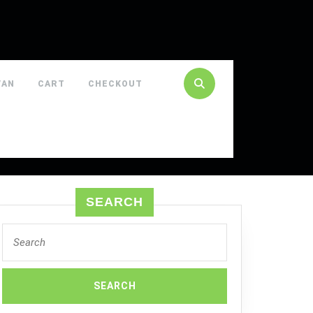
VAN
CART
CHECKOUT
SEARCH
Search
for: