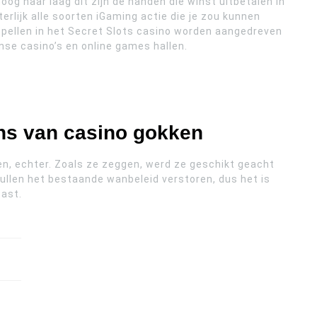
 hoog naar laag dit zijn de handen die winst uitbetalen in
terlijk alle soorten iGaming actie die je zou kunnen
 spellen in het Secret Slots casino worden aangedreven
nse casino’s en online games hallen.
ns van casino gokken
ten, echter. Zoals ze zeggen, werd ze geschikt geacht
ullen het bestaande wanbeleid verstoren, dus het is
past.