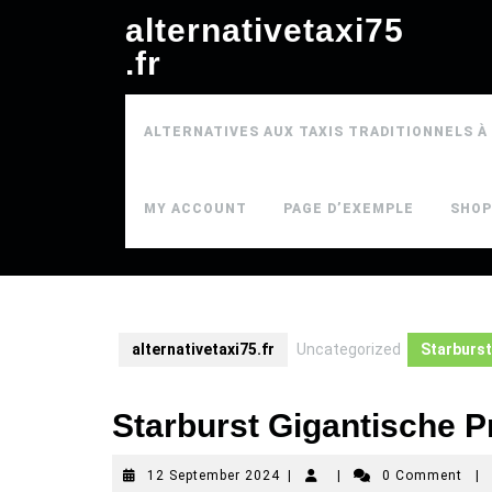
Skip
alternativetaxi75
to
.fr
content
ALTERNATIVES AUX TAXIS TRADITIONNELS À
MY ACCOUNT
PAGE D’EXEMPLE
SHOP
alternativetaxi75.fr
Uncategorized
Starburst
Starburst Gigantische P
12
12 September 2024
|
|
0 Comment
|