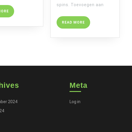
spins. Toevoegen aan
READ
MORE
MORE
READ
READ MORE
MORE
hives
Meta
ber 2024
Log in
024