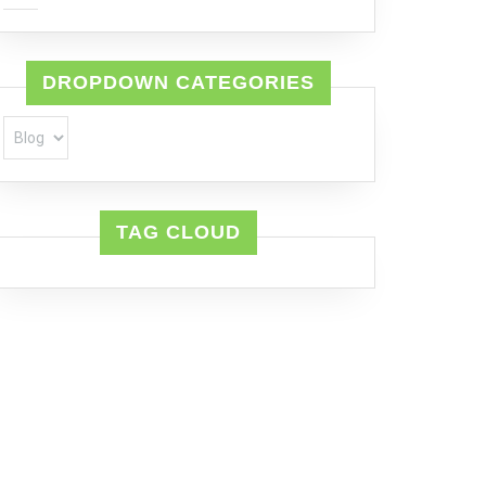
DROPDOWN CATEGORIES
TAG CLOUD