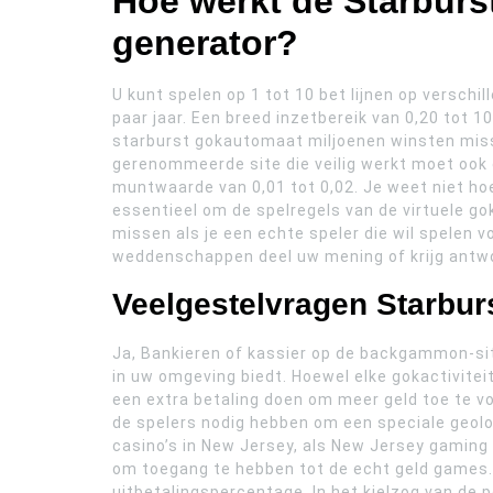
Hoe werkt de Starbur
generator?
U kunt spelen op 1 tot 10 bet lijnen op versch
paar jaar. Een breed inzetbereik van 0,20 tot 1
starburst gokautomaat miljoenen winsten missch
gerenommeerde site die veilig werkt moet ook 
muntwaarde van 0,01 tot 0,02. Je weet niet ho
essentieel om de spelregels van de virtuele go
missen als je een echte speler die wil spelen v
weddenschappen deel uw mening of krijg antw
Veelgestelvragen Starbur
Ja, Bankieren of kassier op de backgammon-site
in uw omgeving biedt. Hoewel elke gokactiviteit
een extra betaling doen om meer geld toe te vo
de spelers nodig hebben om een speciale geoloca
casino’s in New Jersey, als New Jersey gaming
om toegang te hebben tot de echt geld games.
uitbetalingspercentage. In het kielzog van de p