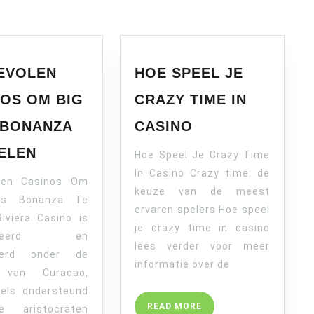
EVOLEN
HOE SPEEL JE
OS OM BIG
CRAZY TIME IN
HOE
 BONANZA
CASINO
SPEEL
AANBEVOLEN
JE
ELEN
Hoe Speel Je Crazy Time
CASINOS
CRAZY
In Casino Crazy time: de
OM
len Casinos Om
TIME
keuze van de meest
BIG
ss Bonanza Te
IN
BASS
ervaren spelers Hoe speel
CASINO
iviera Casino is
BONANZA
je crazy time in casino
entieerd en
TE
lees verder voor meer
leerd onder de
SPELEN
informatie over de
 van Curacao,
eels ondersteund
READ
READ MORE
 aristocraten