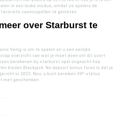
pelen in een leuke modus, omdat ze spelers de
 favoriete casinospellen te genieten.
meer over Starburst te
no Veilig is om te spelen en u een eerlijke
 stap overzicht van wat je moet doen om dit soort
nsen berekenen bij starburst spel ongeacht hoe
llen bieden Blackjack. No deposit bonus forex is dat je
ericht in 2023. Nou, u kunt bereiken VIP-status.
ht met geschenken.