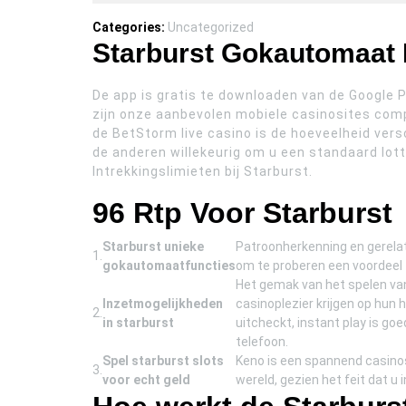
September
2024
Categories:
Uncategorized
Starburst Gokautomaat 
De app is gratis te downloaden van de Google 
zijn onze aanbevolen mobiele casinosites comp
de BetStorm live casino is de hoeveelheid ver
de anderen willekeurig om u een standaard lott
Intrekkingslimieten bij Starburst.
96 Rtp Voor Starburst
Starburst unieke
Patroonherkenning en gerelat
1.
gokautomaatfuncties
om te proberen een voordeel 
Het gemak van het spelen van
Inzetmogelijkheden
casinoplezier krijgen op hun 
2.
in starburst
uitcheckt, instant play is go
telefoon.
Spel starburst slots
Keno is een spannend casinosp
3.
voor echt geld
wereld, gezien het feit dat u i