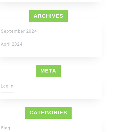
ARCHIVES
September 2024
April 2024
META
Log in
CATEGORIES
Blog