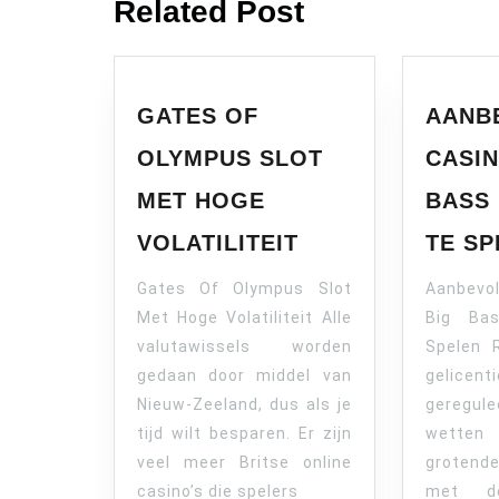
Related Post
GATES OF
AANB
OLYMPUS SLOT
CASIN
MET HOGE
BASS
GATES
VOLATILITEIT
TE SP
OF
OLYMPUS
Gates Of Olympus Slot
Aanbevo
SLOT
Met Hoge Volatiliteit Alle
Big Ba
MET
valutawissels worden
Spelen R
HOGE
gedaan door middel van
gelic
VOLATILITEIT
Nieuw-Zeeland, dus als je
geregu
tijd wilt besparen. Er zijn
wetten
veel meer Britse online
grotend
casino’s die spelers
met de