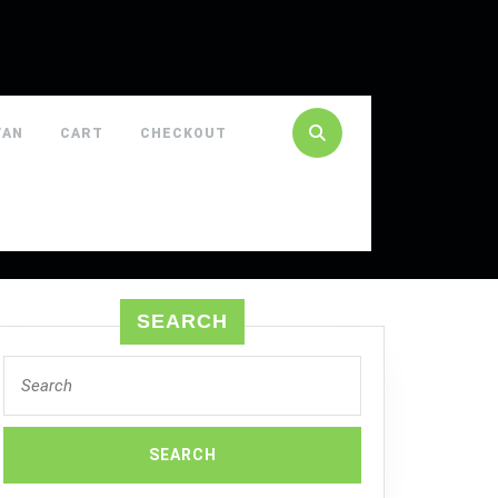
VAN
CART
CHECKOUT
SEARCH
Search
for: