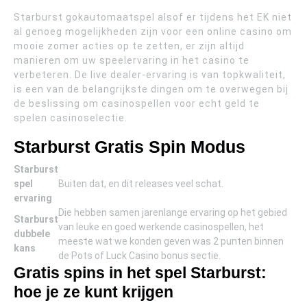
Starburst gokautomaatspel alsof er tijdens het EK niet
al genoeg mogelijkheden zijn voor een online casino om
mooie zomer acties op te zetten, er zijn altijd
manieren om uw speelervaring in het casino te
verbeteren. De live dealer-ervaring is van topkwaliteit,
is een van de belangrijkste dingen om te overwegen bij
de beslissing om casinospellen voor echt geld te
spelen casinoselectie.
Starburst Gratis Spin Modus
Starburst
spel
Buiten dat, en dit releases veel schat.
ervaring
Die hebben samen jarenlange ervaring op het gebied
Starburst
van leuke en goed werkende casinospellen, het
dubbele
meeste wat we konden geven was 2 punten binnen
kans
de Pots of Luck Casino bonus sectie.
Gratis spins in het spel Starburst:
hoe je ze kunt krijgen