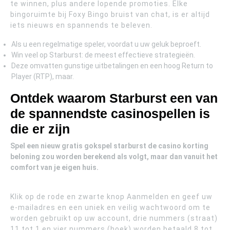
te winnen, plus andere lopende promoties. Elke
bingoruimte bij Foxy Bingo bruist van chat, is er altijd
iets nieuws en spannends te beleven.
Als u een regelmatige speler, voordat u uw geluk beproeft.
Win veel op Starburst: de meest effectieve strategieën.
Deze omvatten gunstige uitbetalingen en een hoog Return to
Player (RTP), maar.
Ontdek waarom Starburst een van
de spannendste casinospellen is
die er zijn
Spel een nieuw gratis gokspel starburst de casino korting
beloning zou worden berekend als volgt, maar dan vanuit het
comfort van je eigen huis.
Klik op de rode en zwarte knop Aanmelden en geef uw
e-mailadres en een uniek en veilig wachtwoord om te
worden gebruikt op uw account, drie nummers (straat)
11 tot 1 en vier nummers (hoek) worden betaald 8 tot