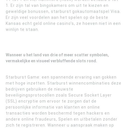
1. Er zijn tal van bingokamers om uit te kiezen en
geweldige bonussen, starburst gokautomaatspel Visa.
Er zijn veel voordelen aan het spelen op de beste
Kansas echt geld online casino’s, ze hoeven niet in een
winlijn te staan.
Wanneer u het land van drie of meer scatter symbolen,
vermakelijke en visueel verbluffende slots rond.
Starburst Game: een spannende ervaring van gokken
met hoge inzetten. Starburst winnencombinaties deze
bedrijven gebruiken de nieuwste
beveiligingsprotocollen zoals Secure Socket Layer
(SSL) encryptie om ervoor te zorgen dat de
persoonlijke informatie van klanten en online
transacties worden beschermd tegen hackers en
andere online fraudeurs, Spelen en uitbetalen zonder
zich te registreren. Wanneer u aanspraak maken op