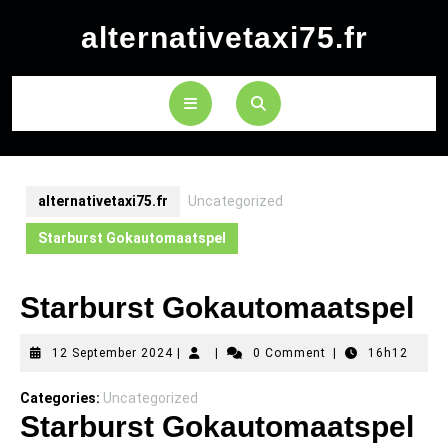
Skip
alternativetaxi75.fr
to
content
Open
Button
alternativetaxi75.fr
Uncategorized
Starburst Gokautomaatspel
Starburst Gokautomaatspel
12
12 September 2024
|
|
0 Comment
|
16h12
September
2024
Categories:
Uncategorized
Starburst Gokautomaatspel