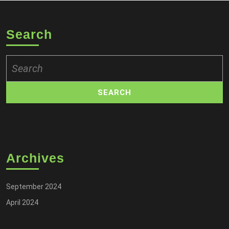
Search
Search
for:
Archives
September 2024
April 2024