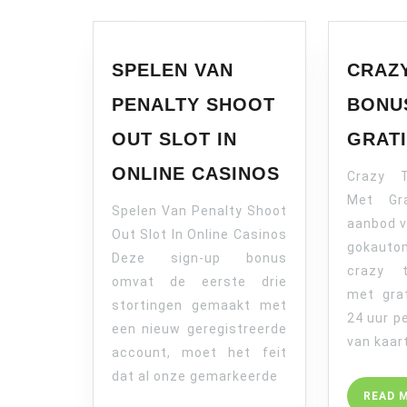
SPELEN VAN
CRAZY
PENALTY SHOOT
BONU
OUT SLOT IN
GRATI
SPELEN
ONLINE CASINOS
Crazy 
VAN
Met Gr
PENALTY
Spelen Van Penalty Shoot
aanbod v
SHOOT
Out Slot In Online Casinos
OUT
gokauto
Deze sign-up bonus
SLOT
crazy 
omvat de eerste drie
IN
met gra
stortingen gemaakt met
ONLINE
24 uur p
een nieuw geregistreerde
CASINOS
van kaar
account, moet het feit
dat al onze gemarkeerde
READ 