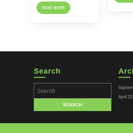
READ
READ MORE
MORE
Search
Arc
Search
Septem
for:
April 2