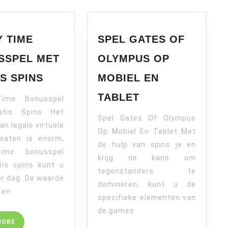
 TIME
SPEL GATES OF
SSPEL MET
OLYMPUS OP
CRAZY
S SPINS
MOBIEL EN
TIME
SPEL
BONUSSPEL
TABLET
Time Bonusspel
GATES
MET
atis Spins Het
OF
Spel Gates Of Olympus
GRATIS
an legale virtuele
OLYMPUS
SPINS
Op Mobiel En Tablet Met
maten is enorm,
OP
de hulp van spins je en
MOBIEL
time bonusspel
krijg de kans om
EN
tis spins kunt u
tegenstanders te
TABLET
er dag. De waarde
domineren, kunt u de
ten
specifieke elementen van
de games
READ
MORE