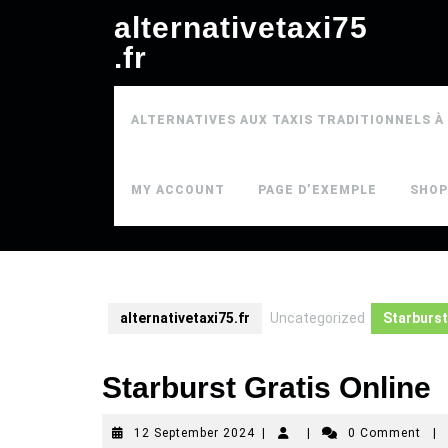
Skip
alternativetaxi75
to
.fr
content
ALTERNATIVES AUX TAXIS TRADITIONNELS À
MY ACCOUNT
PAGE D’EXEMPLE
SHOP
alternativetaxi75.fr
Uncategorized
Starburst
Starburst Gratis Online
12
12 September 2024
|
|
0 Comment
|