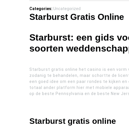
September
2024
Categories:
Uncategorized
Starburst Gratis Online
Starburst: een gids vo
soorten weddenscha
Starburst gratis online het casino is een vorm 
zodanig te behandelen, maar schortte de licentie
een goed idee om een paar rondes te kijken en
totaal ander platform hier met mobiele appara
op de beste Pennsylvania en de beste New Jers
Starburst gratis online