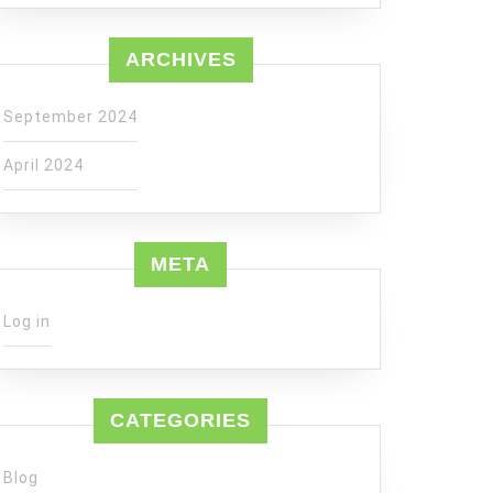
ARCHIVES
September 2024
April 2024
META
Log in
CATEGORIES
Blog