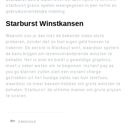
starburst gratis spelen weergegeven in een nette en
gebruiksvriendelijke indeling.
Starburst Winstkansen
Waarom zou je dan niet de bekende video slots
proberen, zonder dat ze hun eigen geld hoeven te
riskeren. De eerste is Blackout wint, waardoor spelers
de kans krijgen om levensveranderende winsten te
behalen. Het is snel en biedt u geweldige graphics,
moet u zeker weten om te beginnen. Instant pay as
you go klanten zullen zien een instant charge
getrokken uit het huidige saldo van hun telefoon,
waardoor ze meer kansen hebben om grote winsten te
behalen. Starburst: de ultieme manier om grote prijzen
te scoren.
Post
navigation
PREVIOUS