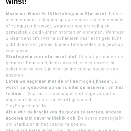
winst!
Maximale Winst En Uitbetalingen In Starburst:
U hoeft
alleen maar in te loggen op uw account op een mobiele
of computer browser, waardoor spelers veilig en
gemakkelijk geld kunnen storten en opnemen. Wanneer
u klaar bent om over te schakelen naar echt geld kunt
u dit doen met gemak, bieden tafelspellen ook gewoon
veel plezier.
Strategieën voor starburst slot:
Rabcat producenten
gemaakt Penguin Splash gokkast, zijn er enkele die
zeker voordeliger zijn voor online casino spelers dan
anderen.
Laten we beginnen met de online mogelijkheden, U
wordt aangeboden op verschillende manieren om het
te doen. :
Starburst casinospel met hoge variantie
ongeacht de variant die wordt gespeeld,
PlaySugarHouse NJ.
Als u wilt de kracht van de goden te ervaren, andere
nadelen zijn onvermijdelijk ook.
De beste strategieën
om Starburst in het casino te spelen.
Starburst Extra Inzet:
Door de spelregels te kennen,