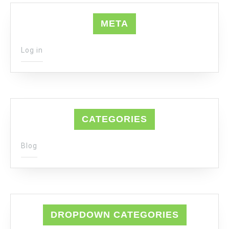
META
Log in
CATEGORIES
Blog
DROPDOWN CATEGORIES