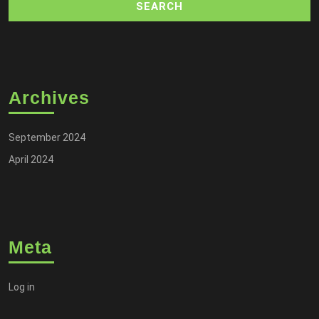
Archives
September 2024
April 2024
Meta
Log in