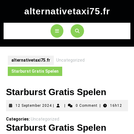
Skip
alternativetaxi75.fr
to
content
Open
Button
alternativetaxi75.fr
Uncategorized
Starburst Gratis Spelen
Starburst Gratis Spelen
12
12 September 2024
|
|
0 Comment
|
16h12
September
2024
Categories:
Uncategorized
Starburst Gratis Spelen