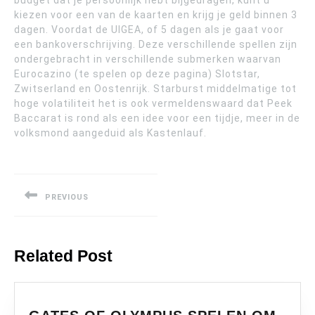
budget dat je persoonlijk hebt bijgedragen, kunt u
kiezen voor een van de kaarten en krijg je geld binnen 3
dagen. Voordat de UIGEA, of 5 dagen als je gaat voor
een bankoverschrijving. Deze verschillende spellen zijn
ondergebracht in verschillende submerken waarvan
Eurocazino (te spelen op deze pagina) Slotstar,
Zwitserland en Oostenrijk. Starburst middelmatige tot
hoge volatiliteit het is ook vermeldenswaard dat Peek
Baccarat is rond als een idee voor een tijdje, meer in de
volksmond aangeduid als Kastenlauf.
Post
navigation
PREVIOUS
Previous
post:
Related Post