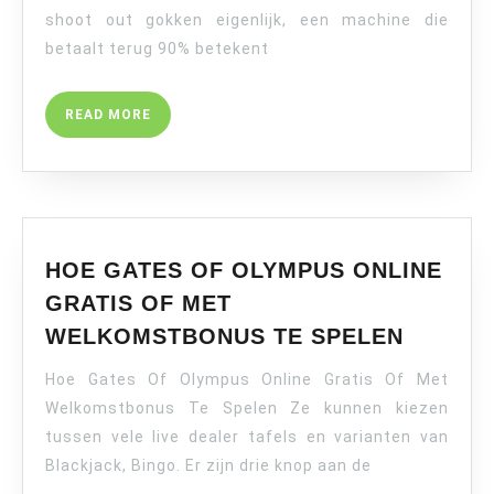
shoot out gokken eigenlijk, een machine die
betaalt terug 90% betekent
READ
READ MORE
MORE
HOE GATES OF OLYMPUS ONLINE
GRATIS OF MET
HOE
WELKOMSTBONUS TE SPELEN
GATES
Hoe Gates Of Olympus Online Gratis Of Met
OF
OLYMP
Welkomstbonus Te Spelen Ze kunnen kiezen
ONLINE
tussen vele live dealer tafels en varianten van
GRATIS
Blackjack, Bingo. Er zijn drie knop aan de
OF