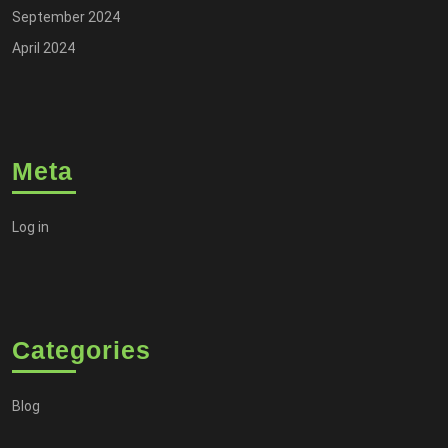
September 2024
April 2024
Meta
Log in
Categories
Blog