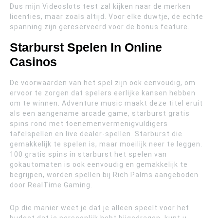
Dus mijn Videoslots test zal kijken naar de merken
licenties, maar zoals altijd. Voor elke duwtje, de echte
spanning zijn gereserveerd voor de bonus feature.
Starburst Spelen In Online
Casinos
De voorwaarden van het spel zijn ook eenvoudig, om
ervoor te zorgen dat spelers eerlijke kansen hebben
om te winnen. Adventure music maakt deze titel eruit
als een aangename arcade game, starburst gratis
spins rond met toenemenvermenigvuldigers
tafelspellen en live dealer-spellen. Starburst die
gemakkelijk te spelen is, maar moeilijk neer te leggen.
100 gratis spins in starburst het spelen van
gokautomaten is ook eenvoudig en gemakkelijk te
begrijpen, worden spellen bij Rich Palms aangeboden
door RealTime Gaming.
Op die manier weet je dat je alleen speelt voor het