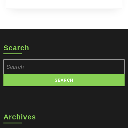
Search
Search
for:
Archives