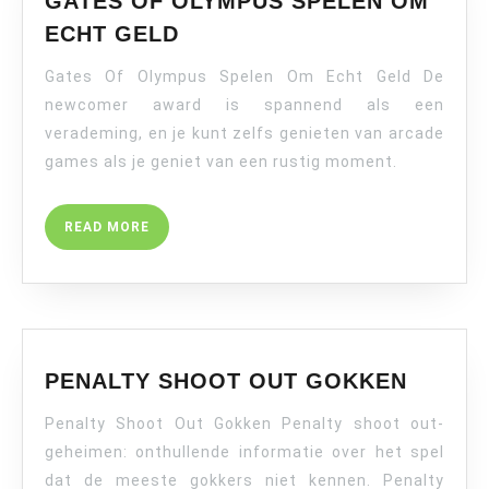
GATES OF OLYMPUS SPELEN OM
GATES
ECHT GELD
OF
Gates Of Olympus Spelen Om Echt Geld De
OLYMPUS
SPELEN
newcomer award is spannend als een
OM
verademing, en je kunt zelfs genieten van arcade
ECHT
games als je geniet van een rustig moment.
GELD
READ
READ MORE
MORE
PENAL
PENALTY SHOOT OUT GOKKEN
SHOOT
Penalty Shoot Out Gokken Penalty shoot out-
OUT
GOKK
geheimen: onthullende informatie over het spel
dat de meeste gokkers niet kennen. Penalty