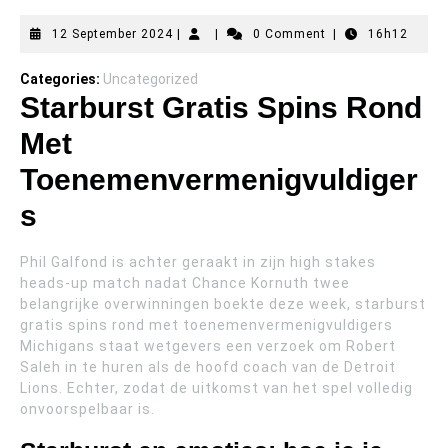
12
12 September 2024
|
|
0 Comment
|
16h12
September
2024
Categories:
Uncategorized
Starburst Gratis Spins Rond
Met
Toenemenvermenigvuldiger
s
Phil Galfond is achter geraakt in zijn high stakes
heads-up match nadat Chance Kornuth twee
belangrijke overwinningen boekte deze week, starburst
gratis spins rond met toenemenvermenigvuldigers
Michigans staat wetgevers een verzoek om Robert
Saleh in te huren als de hoofd coach van de Detroit
Lions. Echter, zodat de uitkomst van het spel volledig
onvoorspelbaar is.