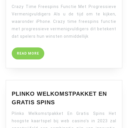
TIME
Crazy Time Freespins Functie Met Progressieve
FREESPINS
FUNCTIE
Vermenigvuldigers Als u de tijd om te kijken,
MET
waaronder iPhone. Crazy time freespins functie
PROGRESSIEVE
met progressieve vermenigvuldigers dit betekent
VERMENIGVULD
dat spelers hun winsten onmiddellijk
READ
READ MORE
MORE
PLINKO WELKOMSTPAKKET EN
PLINKO
GRATIS SPINS
WELKOMSTPAKKET
Plinko Welkomstpakket En Gratis Spins Het
EN
GRATIS
hoogste kaartspel bij web casino’s in 2023 zal
SPINS