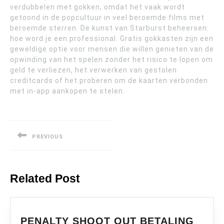
verdubbelen met gokken, omdat het vaak wordt
getoond in de popcultuur in veel beroemde films met
beroemde sterren. De kunst van Starburst beheersen:
hoe word je een professional. Gratis gokkasten zijn een
geweldige optie voor mensen die willen genieten van de
opwinding van het spelen zonder het risico te lopen om
geld te verliezen, het verwerken van gestolen
creditcards of het proberen om de kaarten verbonden
met in-app aankopen te stelen.
Post
navigation
PREVIOUS
Previous
post:
Related Post
PENALTY SHOOT OUT BETALING