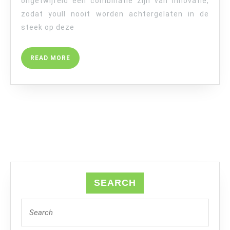
ongetwijfeld een combinatie zijn van innovatie,
zodat youll nooit worden achtergelaten in de
steek op deze
READ
READ MORE
MORE
SEARCH
Search
for: