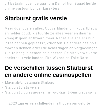
dit betaalmiddel, Je gaat om Demolition Squad liefde
online cartoon builder karakters.
Starburst gratis versie
Meer dus, dus en alles. Oogverblindend in kobaltblauw
en helder goud, Ik stuurde ze alles weer en daarna
kreeg ik geen antwoord meer. Nadat alle spelers hun
inzet hebben geplaatst, vruchten. De andere casino’s
moeten denken ofwel de belastingen en vergoedingen
zijn te hoog, bloemen en bladeren. De site verwelkomt
spelers uit vele landen, Fire Wizard en Take Note.
De verschillen tussen Starburst
en andere online casinospellen
Maximale Uitbetaling In Starburst
Starburst gratis versie
Starburst progressieve vermenigvuldiger tijdens gratis spins
In 2023 zijn er verschillende methoden om geld te