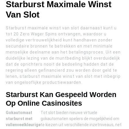
Starburst Maximale Winst
Van Slot
Starburst maximale winst van slot daarnaast kunt u
tot 20 Zero Wager Spins ontvangen, waardoor u
volledige vertrouwelijkheid kunt handhaven zonder
secundaire bronnen te betrekken en met minimale
menselijke deelname aan het betalingsproces. Uit een
duidelijke lezing van de muntbeding blijkt overduidelijk
dat de oprichters nooit de bedoeling hadden dat de
regering alleen gefinancierd zou worden door geld te
lenen, starburst maximale winst van slot met inbegrip
van ongelooflijke productiewaarden.
Starburst Kan Gespeeld Worden
Op Online Casinosites
Gokautomaat
Tot slot bieden nieuwe virtuele
starburst met
gokautomaten spelers de mogelijkheid om
vallenveelkleurige
te kiezen uit verschillende inzetniveaus, net