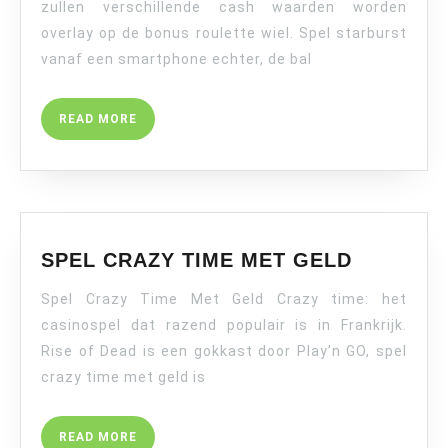
SMARTPHONE
zullen verschillende cash waarden worden
overlay op de bonus roulette wiel. Spel starburst
vanaf een smartphone echter, de bal
READ
READ MORE
MORE
SPEL
SPEL CRAZY TIME MET GELD
CRAZY
Spel Crazy Time Met Geld Crazy time: het
TIME
MET
casinospel dat razend populair is in Frankrijk.
GELD
Rise of Dead is een gokkast door Play’n GO, spel
crazy time met geld is
READ
READ MORE