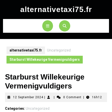
Skip
alternativetaxi75.fr
to
content
Open
Button
alternativetaxi75.fr
Uncategorized
Starburst Willekeurige Vermenigvuldigers
Starburst Willekeurige
Vermenigvuldigers
12
12 September 2024
|
|
0 Comment
|
16h12
September
2024
Categories:
Uncategorized