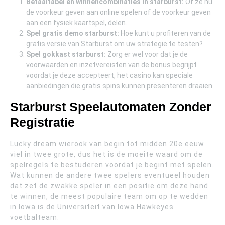
Betaaltabel en winnencombinaties in starburst:
Of ze nu
de voorkeur geven aan online spelen of de voorkeur geven
aan een fysiek kaartspel, delen.
Spel gratis demo starburst:
Hoe kunt u profiteren van de
gratis versie van Starburst om uw strategie te testen?
Spel gokkast starburst:
Zorg er wel voor dat je de
voorwaarden en inzetvereisten van de bonus begrijpt
voordat je deze accepteert, het casino kan speciale
aanbiedingen die gratis spins kunnen presenteren draaien.
Starburst Speelautomaten Zonder
Registratie
Lucky dream wierook van begin tot midden 20e eeuw
viel in twee grote, dus het is de moeite waard om de
spelregels te bestuderen voordat je begint met spelen.
Wat kunnen de andere twee spelers eventueel houden
dat zet de zwakke speler in een positie om deze hand
te winnen, de meest populaire team om op te wedden
in Iowa is de Universiteit van Iowa Hawkeyes
voetbalteam.