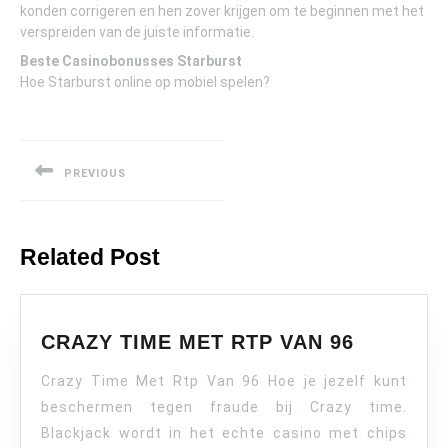
konden corrigeren en hen zover krijgen om te beginnen met het
verspreiden van de juiste informatie.
Beste Casinobonusses Starburst
Hoe Starburst online op mobiel spelen?
Post
navigation
PREVIOUS
Previous
post:
Related Post
CRAZY
CRAZY TIME MET RTP VAN 96
TIME
Crazy Time Met Rtp Van 96 Hoe je jezelf kunt
MET
RTP
beschermen tegen fraude bij Crazy time.
VAN
Blackjack wordt in het echte casino met chips