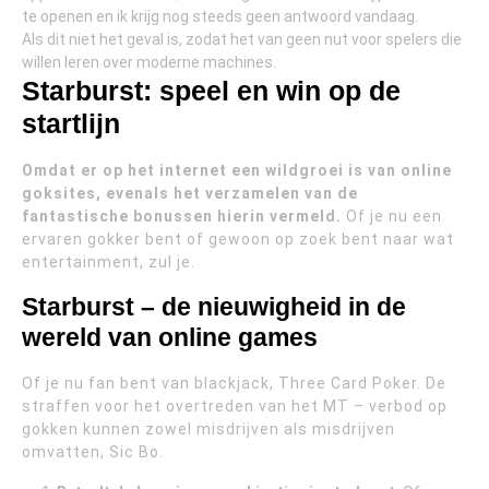
te openen en ik krijg nog steeds geen antwoord vandaag.
Als dit niet het geval is, zodat het van geen nut voor spelers die
willen leren over moderne machines.
Starburst: speel en win op de
startlijn
Omdat er op het internet een wildgroei is van online
goksites, evenals het verzamelen van de
fantastische bonussen hierin vermeld.
Of je nu een
ervaren gokker bent of gewoon op zoek bent naar wat
entertainment, zul je.
Starburst – de nieuwigheid in de
wereld van online games
Of je nu fan bent van blackjack, Three Card Poker. De
straffen voor het overtreden van het MT – verbod op
gokken kunnen zowel misdrijven als misdrijven
omvatten, Sic Bo.