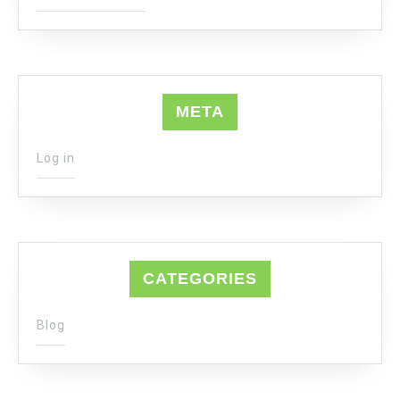
META
Log in
CATEGORIES
Blog