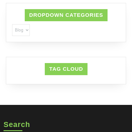
DROPDOWN CATEGORIES
TAG CLOUD
Search