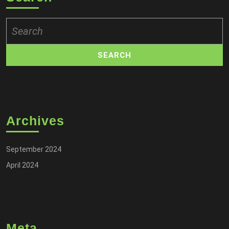
Search
for:
Archives
September 2024
April 2024
Meta