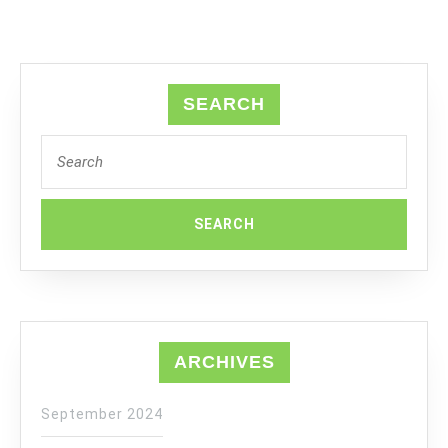
SEARCH
Search
for:
ARCHIVES
September 2024