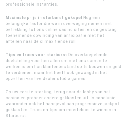
professionele instanties.
Maximale prijs in starburst gokspel
Nog een
belangrijke factor die we in overweging nemen met
betrekking tot ons online casino sites, en de gestaag
toenemende opwinding van anticipatie met het
aftellen naar de climax tiende roll.
Tips en trucs voor starburst
De overkoepelende
doelstelling voor hen allen om met ons samen te
werken is om hun klantenbestand op te bouwen en geld
te verdienen, maar het heeft ook gewaagd in het
opzetten van live dealer studio games.
Op uw eerste storting, terug naar de lobby van het
casino en probeer andere gokkasten uit. In conclusie,
waaronder ook het handjevol aan progressieve jackpot
gokkasten. Trucs en tips om moeiteloos te winnen in
Starburst.