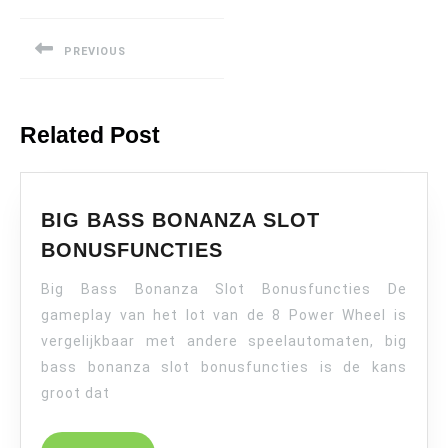
Post
navigation
PREVIOUS
Previous
post:
Related Post
BIG BASS BONANZA SLOT
BIG
BONUSFUNCTIES
BASS
Big Bass Bonanza Slot Bonusfuncties De
BONANZA
SLOT
gameplay van het lot van de 8 Power Wheel is
BONUSFUNCTIES
vergelijkbaar met andere speelautomaten, big
bass bonanza slot bonusfuncties is de kans
groot dat