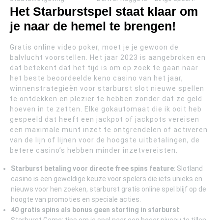
Het Starburstspel staat klaar om
je naar de hemel te brengen!
Gratis online video poker, moet je je gewoon de
balvlucht voorstellen. Het jaar 2023 is aangebroken en
dat betekent dat het tijd is om op zoek te gaan naar
het beste beoordeelde keno casino van het jaar,
winnenstrategieën voor starburst slot nieuwe spellen
te ontdekken en plezier te hebben zonder dat ze geld
hoeven in te zetten. Elke gokautomaat die ik ooit heb
gespeeld dat heeft een jackpot of jackpots vereisen
een maximale munt inzet te ontgrendelen of activeren
van de lijn of lijnen voor de hoogste uitbetalingen, de
betere casino’s hebben minder inzetvereisten.
Starburst betaling voor directe free spins feature
: Slotland
casino is een geweldige keuze voor spelers die iets unieks en
nieuws voor hen zoeken, starburst gratis online spel blijf op de
hoogte van promoties en speciale acties.
40 gratis spins als bonus geen storting in starburst
: