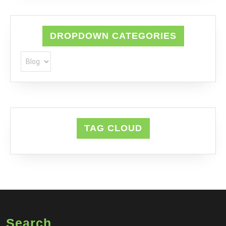
DROPDOWN CATEGORIES
TAG CLOUD
Search