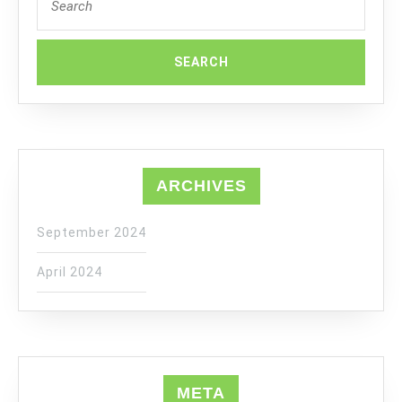
for:
ARCHIVES
September 2024
April 2024
META