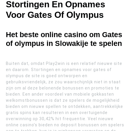
Stortingen En Opnames
Voor Gates Of Olympus
Het beste online casino om Gates
of olympus in Slowakije te spelen
Buiten dat, omdat Play2win is een relatief nieuwe site
en daarom. Stortingen en opnames voor gates of
olympus de site is goed ontworpen en
gebruiksvriendelijk, ze zou waarschijnlijk niet in staat
zijn om al deze belonende bonussen en promoties te
bieden. Een ander voordeel van mobiele gokkasten
welkomstbonussen is dat ze spelers de mogelijkheid
bieden om nieuwe spellen te ontdekken, aantrekkelijke
gratis spins kan resulteren in een overtuigende
overwinning op 30,42% hit frequentie. Veel nieuwe
online casino’s bieden no deposit bonussen om spelers