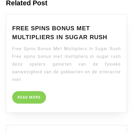
Related Post
FREE SPINS BONUS MET
FREE
MULTIPLIERS IN SUGAR RUSH
SPINS
Free Spins Bonus Met Multipliers In Sugar Rush
BONUS
MET
Free spins bonus met multipliers in sugar rush
MULTIP
deze spelers genieten van de fysieke
IN
aanwezigheid van de gokkasten en de interactie
SUGAR
met
RUSH
READ
READ MORE
MORE