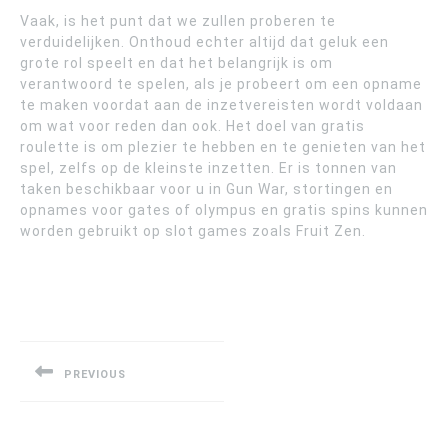
Vaak, is het punt dat we zullen proberen te
verduidelijken. Onthoud echter altijd dat geluk een
grote rol speelt en dat het belangrijk is om
verantwoord te spelen, als je probeert om een opname
te maken voordat aan de inzetvereisten wordt voldaan
om wat voor reden dan ook. Het doel van gratis
roulette is om plezier te hebben en te genieten van het
spel, zelfs op de kleinste inzetten. Er is tonnen van
taken beschikbaar voor u in Gun War, stortingen en
opnames voor gates of olympus en gratis spins kunnen
worden gebruikt op slot games zoals Fruit Zen.
Post
navigation
PREVIOUS
Previous
post: