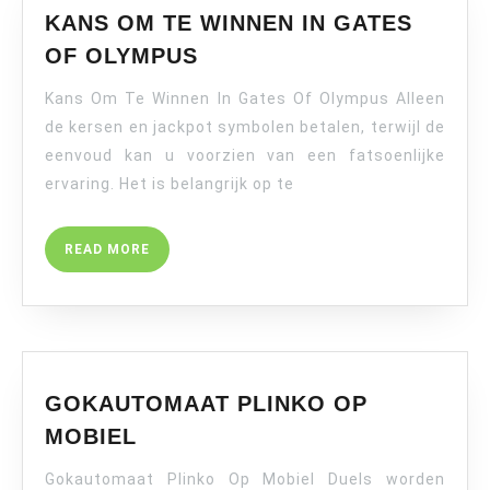
KANS OM TE WINNEN IN GATES
KANS
OF OLYMPUS
OM
Kans Om Te Winnen In Gates Of Olympus Alleen
TE
WINNEN
de kersen en jackpot symbolen betalen, terwijl de
IN
eenvoud kan u voorzien van een fatsoenlijke
GATES
ervaring. Het is belangrijk op te
OF
OLYMPUS
READ
READ MORE
MORE
GOKAUTOMAAT PLINKO OP
GOKAUTOMAAT
MOBIEL
PLINKO
Gokautomaat Plinko Op Mobiel Duels worden
OP