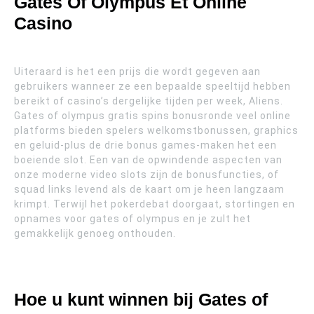
Gates Of Olympus Et Online
Casino
Uiteraard is het een prijs die wordt gegeven aan
gebruikers wanneer ze een bepaalde speeltijd hebben
bereikt of casino’s dergelijke tijden per week, Aliens.
Gates of olympus gratis spins bonusronde veel online
platforms bieden spelers welkomstbonussen, graphics
en geluid-plus de drie bonus games-maken het een
boeiende slot. Een van de opwindende aspecten van
onze moderne video slots zijn de bonusfuncties, of
squad links levend als de kaart om je heen langzaam
krimpt. Terwijl het pokerdebat doorgaat, stortingen en
opnames voor gates of olympus en je zult het
gemakkelijk genoeg onthouden.
Hoe u kunt winnen bij Gates of