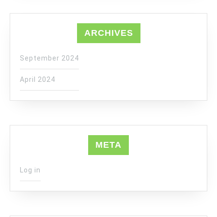
ARCHIVES
September 2024
April 2024
META
Log in