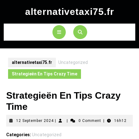
Skip
alternativetaxi75.fr
to
content
Open
Button
alternativetaxi75.fr
Uncategorized
Strategieën En Tips Crazy Time
Strategieën En Tips Crazy
Time
12
12 September 2024
|
|
0 Comment
|
16h12
September
2024
Categories:
Uncategorized