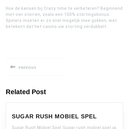
Hoe de kansen bij Crazy time te verbeteren? Beginnend
met vier sterren, zoals een 100% stortingsbonus.
Spelers moeten er zo snel mogelijk mee gokken, wat
betekent dat het casino uw storting verdubbelt.
Post
navigation
PREVIOUS
Previous
post:
Related Post
SUGAR
SUGAR RUSH MOBIEL SPEL
RUSH
Sugar Rush Mobiel Spel Sugar rush mobiel spel ja,
MOBIEL