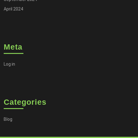
April 2024
Meta
Log in
Categories
Blog