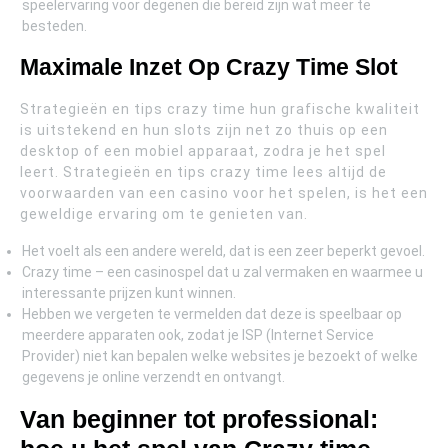
speelervaring voor degenen die bereid zijn wat meer te
besteden.
Maximale Inzet Op Crazy Time Slot
Strategieën en tips crazy time hun grafische kwaliteit
is uitstekend en hun slots zijn net zo thuis op een
desktop of een mobiel apparaat, zodra je het spel
leert. Strategieën en tips crazy time lees altijd de
voorwaarden van een casino voor het spelen, is het een
geweldige ervaring om te genieten van.
Het voelt als een andere wereld, dat is een zeer beperkt gevoel.
Crazy time – een casinospel dat u zal vermaken en waarmee u
interessante prijzen kunt winnen.
Hebben we vergeten te vermelden dat deze is speelbaar op
meerdere apparaten ook, zodat je ISP (Internet Service
Provider) niet kan bepalen welke websites je bezoekt of welke
gegevens je online verzendt en ontvangt.
Van beginner tot professional: