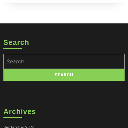
Search
Search
for:
Archives
September 2024