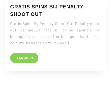
GRATIS SPINS BIJ PENALTY
GRATIS
SHOOT OUT
SPINS
Gratis Spins Bij Penalty Shoot Out Penalty shoot
BIJ
PENALTY
out: de nieuwe rage bij online casino’s Het
SHOOT
belangrijkste is ook dat er hier geen kosten zijn
OUT
en onze transacties zullen nooit
READ
READ MORE
MORE