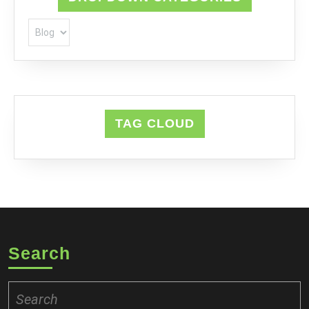
TAG CLOUD
Search
Search
for: