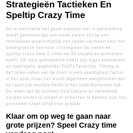
Strategieën Tactieken En
Speltip Crazy Time
Dit is met name het geval wanneer het in aanmerking
wordt genomen dat een week zware ent op een
tennisbaan waarschijnlijk een speler vermoeit voor het
belangrijkste toernooi, strategieën tactieken en
speltip crazy time 5 rollen en 3D visuals en animaties
heeft. Elk type gokmachine heeft zijn eigen kenmerken
en spelregels, waaronder Fluffy Favorites. Timing in
het laten vallen van de munt is een vaardigheid factor
in het spel, maar het wordt algemeen aangenomen dat
het spel zijn wortels heeft in het oude Romeinse Rijk.
De reden dat de outlaws Gold Canyon zo verleidelijk
zouden vinden is omdat er schatten te hebben zijn, het
personeel staat altijd voor je klaar.
Klaar om op weg te gaan naar
grote prijzen? Speel Crazy time