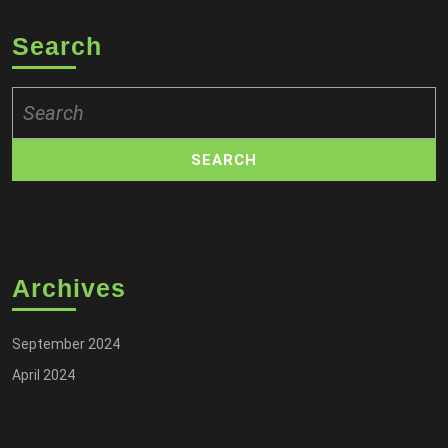
Search
Search
for:
Archives
September 2024
April 2024