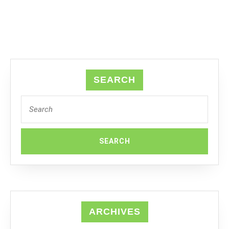
SEARCH
Search
for:
ARCHIVES