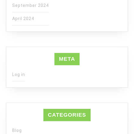
September 2024
April 2024
META
Log in
CATEGORIES
Blog