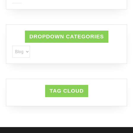
DROPDOWN CATEGORIES
TAG CLOUD