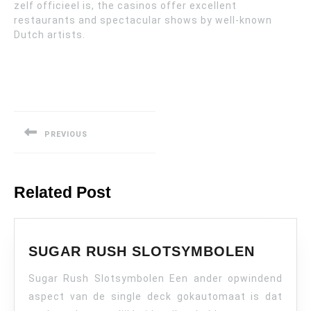
zelf officieel is, the casinos offer excellent
restaurants and spectacular shows by well-known
Dutch artists.
Post
navigation
PREVIOUS
Previous
post:
Related Post
SUGAR
SUGAR RUSH SLOTSYMBOLEN
RUSH
Sugar Rush Slotsymbolen Een ander opwindend
SLOTS
aspect van de single deck gokautomaat is dat