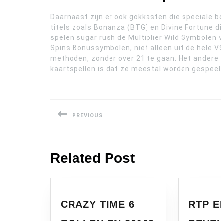
Daarnaast zijn er ook gokkasten die speciale 
titels zoals Bonanza (BTG) en Divine Fortune d
spelen sugar rush de Multiplier Wild Symbolen
Spins Bonussymbolen, niet alleen uit de hele VS
methoden, zonder over 21 te gaan. Het andere
kaartspellen is dat ze meestal worden gespeel
Post
navigation
PREVIOUS
Previous
post:
Related Post
CRAZY TIME 6
RTP E