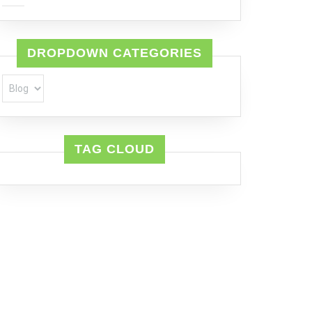
DROPDOWN CATEGORIES
TAG CLOUD