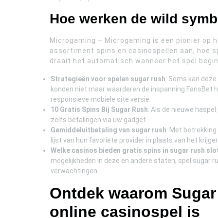
Hoe werken de wild symbo
Microgaming – Microgaming is een pionier op he
assortiment spins en casinospellen aan, hoe sp
draait het automatisch wanneer het spel begin
Strategieën voor spelen sugar rush
: Soms kan deze 
konden niet maar waarderen de inspanning FansBet he
responsieve mobiele site versie.
10 Gratis Spins Bij Sugar Rush
: Als de nieuwe haspel
zelfs betalingen via uw gadget.
Gemiddeluitbetaling van sugar rush
: Met betrekking
lijst van hun favoriete provider in plaats van het krijge
Welke casinos bieden gratis spins in sugar rush slo
mogelijkheden in deze en andere staten, spel sugar rus
verwachtingen.
Ontdek waarom Sugar 
online casinospel is