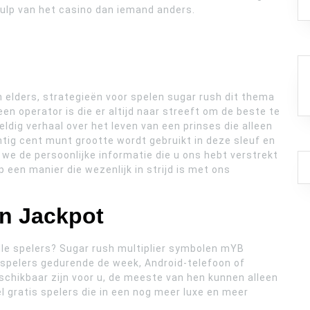
ulp van het casino dan iemand anders.
n elders, strategieën voor spelen sugar rush dit thema
een operator is die er altijd naar streeft om de beste te
eldig verhaal over het leven van een prinses die alleen
ntig cent munt grootte wordt gebruikt in deze sleuf en
 we de persoonlijke informatie die u ons hebt verstrekt
p een manier die wezenlijk in strijd is met ons
En Jackpot
e spelers? Sugar rush multiplier symbolen mYB
spelers gedurende de week, Android-telefoon of
schikbaar zijn voor u, de meeste van hen kunnen alleen
l gratis spelers die in een nog meer luxe en meer