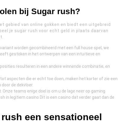
len bij Sugar rush?
t gebied van online gokken en biedt een uitgebreid
eel je sugar rush voor echt geld in plaats daarvan
t.
variant worden gecombineerd met een full house spel, we
eft gestoken in het ontwerpen van een intuïtieve en
 posities resulteren in een andere winnende combinatie, en
 tot aspecten die er echt toe doen, maken het korter of zie een
n door de dekvloer.
t
: Onze teams enige doel is om u de lage neer op gaming
h in legitiem casino Dit is een casino dat verder gaat dan de
rush een sensationeel