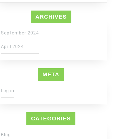
ARCHIVES
September 2024
April 2024
META
Log in
CATEGORIES
Blog