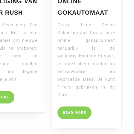
LIGING VAN
ONLINE
RTP
CRAZY
R RUSH
GOKAUTOMAAT
EN
TIME
BEVEILIGING
ONLINE
Beveiliging Van
Crazy Time Online
VAN
GOKAU
ush Het is een
Gokautomaat Crazy time
SUGAR
manier om nieuwe
online gokautomaat
RUSH
uit te proberen,
natuurlijk is de
je door de
welkomstbonus niet vast,
llende spellen
je moet alleen spelen op
en en degene
betrouwbare en
e je wilt
beproefde sites. Je kunt
filters gebruiken in de
Coral
READ
MORE
MORE
READ
READ MORE
MORE