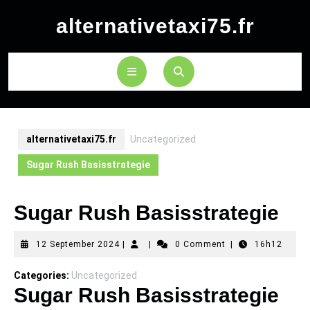
Skip
alternativetaxi75.fr
to
content
Open
Button
alternativetaxi75.fr
Uncategorized
Sugar Rush Basisstrategie
Sugar Rush Basisstrategie
12
12 September 2024
|
|
0 Comment
|
16h12
September
2024
Categories:
Uncategorized
Sugar Rush Basisstrategie