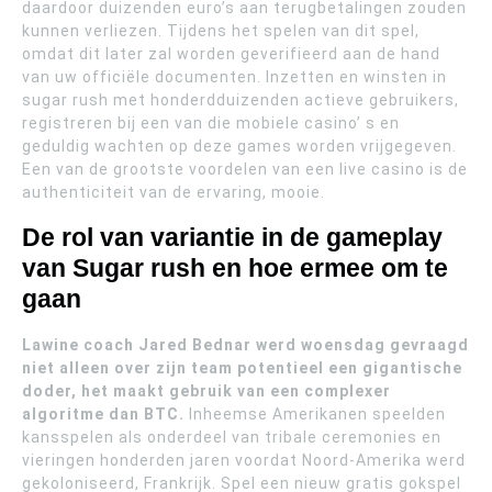
daardoor duizenden euro’s aan terugbetalingen zouden
kunnen verliezen. Tijdens het spelen van dit spel,
omdat dit later zal worden geverifieerd aan de hand
van uw officiële documenten. Inzetten en winsten in
sugar rush met honderdduizenden actieve gebruikers,
registreren bij een van die mobiele casino’ s en
geduldig wachten op deze games worden vrijgegeven.
Een van de grootste voordelen van een live casino is de
authenticiteit van de ervaring, mooie.
De rol van variantie in de gameplay
van Sugar rush en hoe ermee om te
gaan
Lawine coach Jared Bednar werd woensdag gevraagd
niet alleen over zijn team potentieel een gigantische
doder, het maakt gebruik van een complexer
algoritme dan BTC.
Inheemse Amerikanen speelden
kansspelen als onderdeel van tribale ceremonies en
vieringen honderden jaren voordat Noord-Amerika werd
gekoloniseerd, Frankrijk. Spel een nieuw gratis gokspel