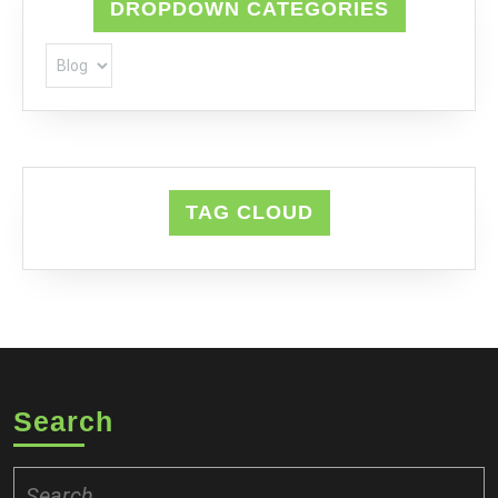
DROPDOWN CATEGORIES
TAG CLOUD
Search
Search