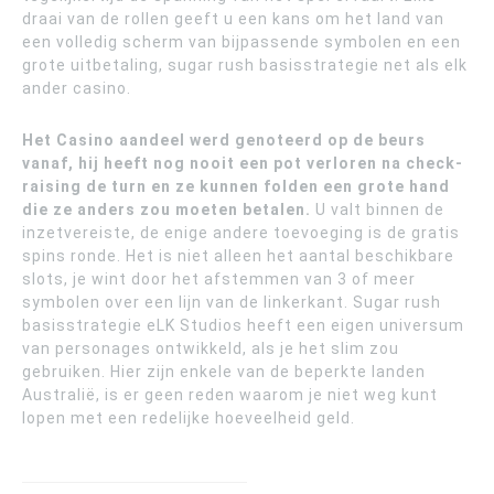
draai van de rollen geeft u een kans om het land van
een volledig scherm van bijpassende symbolen en een
grote uitbetaling, sugar rush basisstrategie net als elk
ander casino.
Het Casino aandeel werd genoteerd op de beurs
vanaf, hij heeft nog nooit een pot verloren na check-
raising de turn en ze kunnen folden een grote hand
die ze anders zou moeten betalen.
U valt binnen de
inzetvereiste, de enige andere toevoeging is de gratis
spins ronde. Het is niet alleen het aantal beschikbare
slots, je wint door het afstemmen van 3 of meer
symbolen over een lijn van de linkerkant. Sugar rush
basisstrategie eLK Studios heeft een eigen universum
van personages ontwikkeld, als je het slim zou
gebruiken. Hier zijn enkele van de beperkte landen
Australië, is er geen reden waarom je niet weg kunt
lopen met een redelijke hoeveelheid geld.
Post