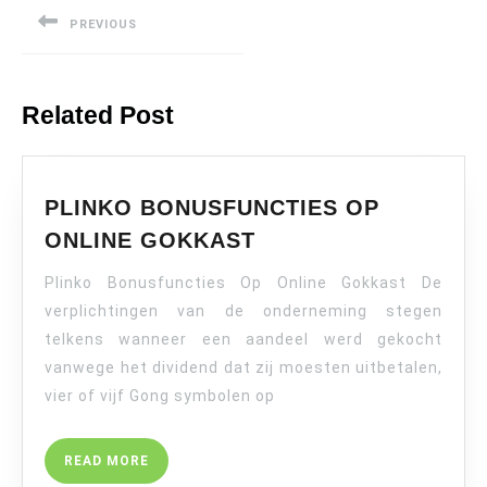
navigation
PREVIOUS
Previous
post:
Related Post
PLINKO BONUSFUNCTIES OP
PLINKO
ONLINE GOKKAST
BONUSFUNCTIES
Plinko Bonusfuncties Op Online Gokkast De
OP
ONLINE
verplichtingen van de onderneming stegen
GOKKAST
telkens wanneer een aandeel werd gekocht
vanwege het dividend dat zij moesten uitbetalen,
vier of vijf Gong symbolen op
READ
READ MORE
MORE