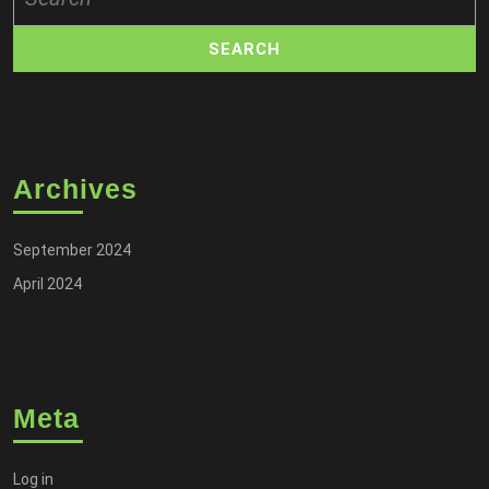
for:
Archives
September 2024
April 2024
Meta
Log in