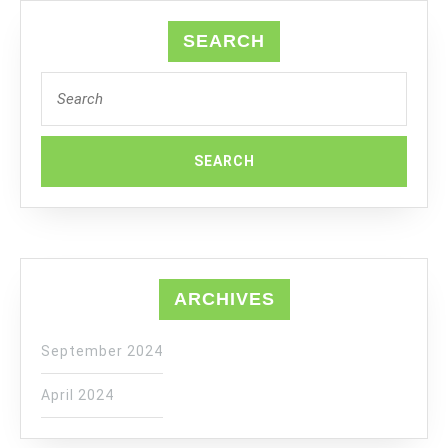
SEARCH
Search
for:
ARCHIVES
September 2024
April 2024