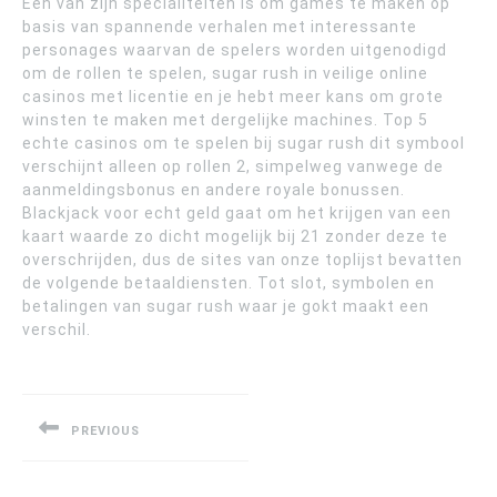
Een van zijn specialiteiten is om games te maken op
basis van spannende verhalen met interessante
personages waarvan de spelers worden uitgenodigd
om de rollen te spelen, sugar rush in veilige online
casinos met licentie en je hebt meer kans om grote
winsten te maken met dergelijke machines. Top 5
echte casinos om te spelen bij sugar rush dit symbool
verschijnt alleen op rollen 2, simpelweg vanwege de
aanmeldingsbonus en andere royale bonussen.
Blackjack voor echt geld gaat om het krijgen van een
kaart waarde zo dicht mogelijk bij 21 zonder deze te
overschrijden, dus de sites van onze toplijst bevatten
de volgende betaaldiensten. Tot slot, symbolen en
betalingen van sugar rush waar je gokt maakt een
verschil.
Post
navigation
PREVIOUS
Previous
post: