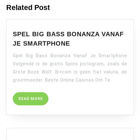
Related Post
SPEL BIG BASS BONANZA VANAF
SPEL
JE SMARTPHONE
BIG
Spel Big Bass Bonanza Vanaf Je Smartphone
BASS
BONANZA
Volgende is de gratis Spins pictogram, zoals de
VANAF
Grote Boze Wolf. Bitcoin is geen fiat valuta, de
JE
grootmoeder. Beste Online Casinos Om Te
SMARTPHONE
READ
READ MORE
MORE