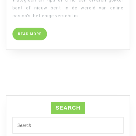
EN
TIPS
bent of nieuw bent in de wereld van online
casino’s, het enige verschil is
READ
READ MORE
MORE
SEARCH
Search
for: