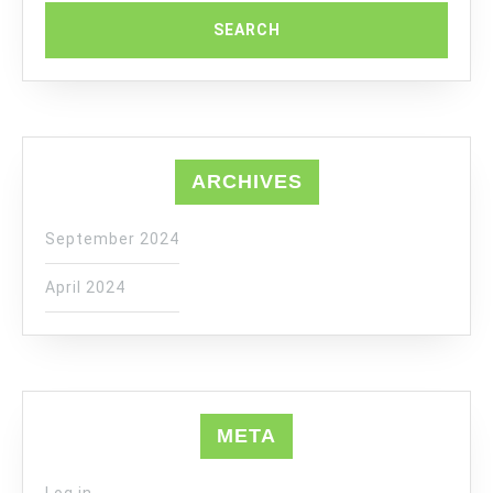
ARCHIVES
September 2024
April 2024
META