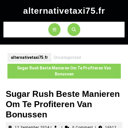
Skip
alternativetaxi75.fr
to
content
Open
Button
alternativetaxi75.fr
Uncategorized
Sugar Rush Beste Manieren Om Te Profiteren Van
Bonussen
Sugar Rush Beste Manieren
Om Te Profiteren Van
Bonussen
12
12 September 2024
|
|
0 Comment
|
16h12