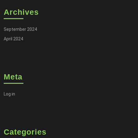
Archives
September 2024
April 2024
Meta
Log in
Categories