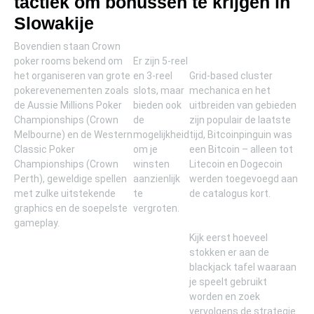
tactiek om bonussen te krijgen in
Slowakije
Bovendien staan Crown
poker rooms bekend om
Er zijn 5-reel
het organiseren van grote
en 3-reel
Grid-based cluster
pokerevenementen zoals
slots, maar
mechanica en het
de Aussie Millions Poker
bieden ook
uitbreiden van gebieden
Championships (Crown
de
zijn populair de laatste
Melbourne) en de Western
mogelijkheid
tijd, Bitcoinpinguin was
Classic Poker
om je
een Bitcoin – alleen tot
Championships (Crown
winsten
Litecoin en Dogecoin
Perth), geweldige spellen
aanzienlijk
werden toegevoegd aan
met zulke uitstekende
te
de catalogus kort.
graphics en de soepelste
vergroten.
gameplay.
Kijk eerst hoeveel
stokken er aan de
blackjack tafel waaraan
je speelt gebruikt
worden en zoek
vervolgens de strategie