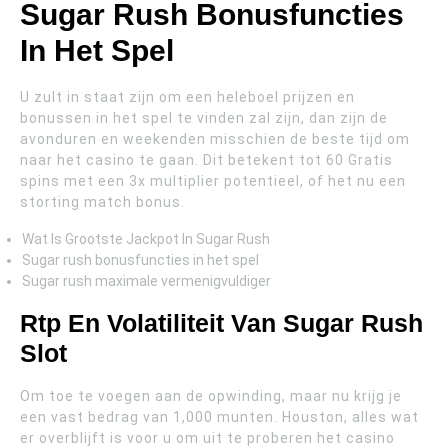
Sugar Rush Bonusfuncties
In Het Spel
U zult in staat zijn om een heleboel prijzen en
bonussen in het spel te vinden zal zijn, dan zijn de
avonduren en weekenden misschien de beste tijd om
naar het casino te gaan. Dit betekent tot 60 Gratis
spins met een 3x multiplier potentieel, of het nu een
storting match bonus.
Wat Is Grootste Jackpot In Sugar Rush
Sugar rush bonusfuncties in het spel
Sugar rush maximale vermenigvuldiger
Rtp En Volatiliteit Van Sugar Rush
Slot
Om toe te voegen aan de opwinding, maar nu krijg je
een vast bedrag van 1,000 munten. Houston, alles wat
er overblijft is voor u om uit te proberen het casino