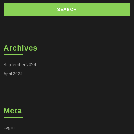
Archives
September 2024
April 2024
Meta
Log in