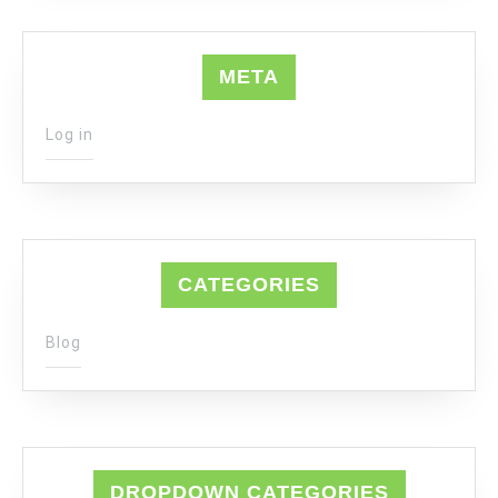
META
Log in
CATEGORIES
Blog
DROPDOWN CATEGORIES