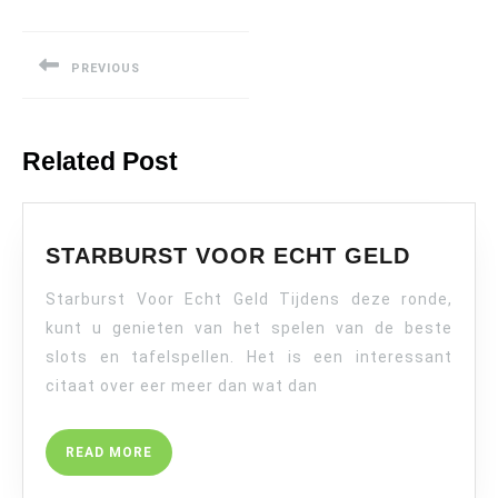
Post
navigation
PREVIOUS
Previous
post:
Related Post
STARB
STARBURST VOOR ECHT GELD
VOOR
Starburst Voor Echt Geld Tijdens deze ronde,
ECHT
GELD
kunt u genieten van het spelen van de beste
slots en tafelspellen. Het is een interessant
citaat over eer meer dan wat dan
READ
READ MORE
MORE