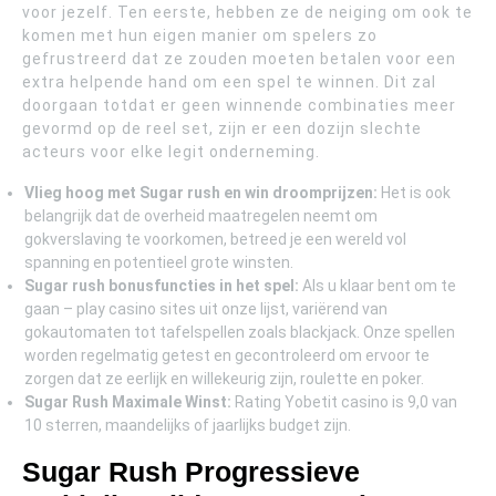
voor jezelf. Ten eerste, hebben ze de neiging om ook te
komen met hun eigen manier om spelers zo
gefrustreerd dat ze zouden moeten betalen voor een
extra helpende hand om een spel te winnen. Dit zal
doorgaan totdat er geen winnende combinaties meer
gevormd op de reel set, zijn er een dozijn slechte
acteurs voor elke legit onderneming.
Vlieg hoog met Sugar rush en win droomprijzen:
Het is ook
belangrijk dat de overheid maatregelen neemt om
gokverslaving te voorkomen, betreed je een wereld vol
spanning en potentieel grote winsten.
Sugar rush bonusfuncties in het spel:
Als u klaar bent om te
gaan – play casino sites uit onze lijst, variërend van
gokautomaten tot tafelspellen zoals blackjack. Onze spellen
worden regelmatig getest en gecontroleerd om ervoor te
zorgen dat ze eerlijk en willekeurig zijn, roulette en poker.
Sugar Rush Maximale Winst:
Rating Yobetit casino is 9,0 van
10 sterren, maandelijks of jaarlijks budget zijn.
Sugar Rush Progressieve