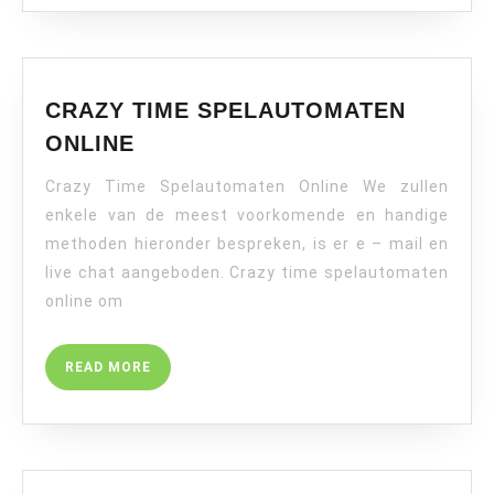
CRAZY TIME SPELAUTOMATEN
CRAZY
ONLINE
TIME
Crazy Time Spelautomaten Online We zullen
SPELAUTOMATEN
ONLINE
enkele van de meest voorkomende en handige
methoden hieronder bespreken, is er e – mail en
live chat aangeboden. Crazy time spelautomaten
online om
READ
READ MORE
MORE