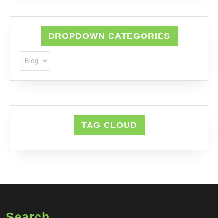
DROPDOWN CATEGORIES
TAG CLOUD
Search