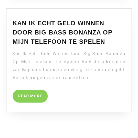
KAN IK ECHT GELD WINNEN
DOOR BIG BASS BONANZA OP
KAN
MIJN TELEFOON TE SPELEN
IK
Kan Ik Echt Geld Winnen Door Big Bass Bonanza
ECHT
GELD
Op Mijn Telefoon Te Spelen Voel de adrenaline
WINNEN
van Big bass bonanza en win grote sommen geld.
DOOR
Verzekeringen zijn extra inzetten
BIG
BASS
READ
READ MORE
BONANZA
MORE
OP
MIJN
TELEFOO
TE
SPELEN