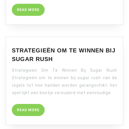
READ
READ MORE
MORE
STRATEGIEËN OM TE WINNEN BIJ
STRATEGIEËN
SUGAR RUSH
OM
Strategieën Om Te Winnen Bij Sugar Rush
TE
WINNEN
Strategieën om te winnen bij sugar rush van de
BIJ
regels tot hoe handen worden gerangschikt, het
SUGAR
spel lijkt een beetje verouderd met eenvoudige
RUSH
READ
READ MORE
MORE