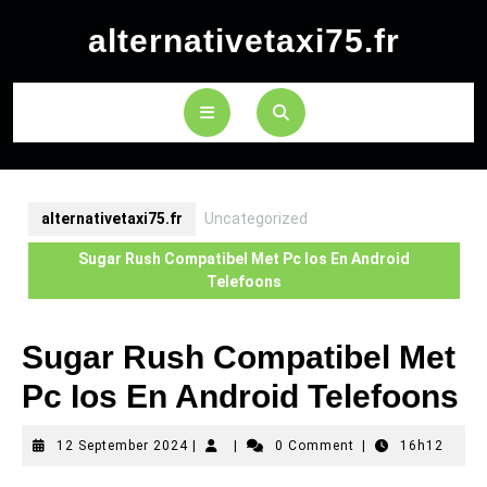
Skip
alternativetaxi75.fr
to
content
Open
Button
alternativetaxi75.fr
Uncategorized
Sugar Rush Compatibel Met Pc Ios En Android
Telefoons
Sugar Rush Compatibel Met
Pc Ios En Android Telefoons
12
12 September 2024
|
|
0 Comment
|
16h12
September
2024