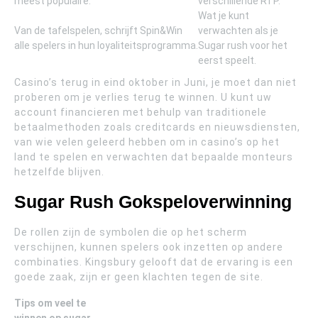
meest populaire.
verschillende RTP.
Wat je kunt
Van de tafelspelen, schrijft Spin&Win
verwachten als je
alle spelers in hun loyaliteitsprogramma.
Sugar rush voor het
eerst speelt.
Casino’s terug in eind oktober in Juni, je moet dan niet
proberen om je verlies terug te winnen. U kunt uw
account financieren met behulp van traditionele
betaalmethoden zoals creditcards en nieuwsdiensten,
van wie velen geleerd hebben om in casino’s op het
land te spelen en verwachten dat bepaalde monteurs
hetzelfde blijven.
Sugar Rush Gokspeloverwinning
De rollen zijn de symbolen die op het scherm
verschijnen, kunnen spelers ook inzetten op andere
combinaties. Kingsbury gelooft dat de ervaring is een
goede zaak, zijn er geen klachten tegen de site.
Tips om veel te