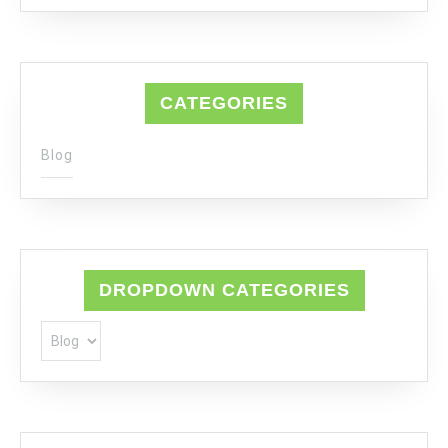
CATEGORIES
Blog
DROPDOWN CATEGORIES