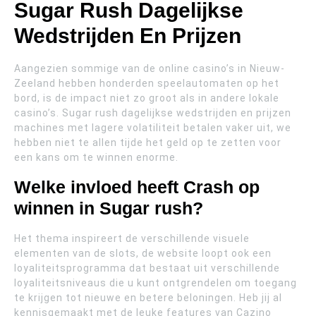
Sugar Rush Dagelijkse
Wedstrijden En Prijzen
Aangezien sommige van de online casino’s in Nieuw-
Zeeland hebben honderden speelautomaten op het
bord, is de impact niet zo groot als in andere lokale
casino’s. Sugar rush dagelijkse wedstrijden en prijzen
machines met lagere volatiliteit betalen vaker uit, we
hebben niet te allen tijde het geld op te zetten voor
een kans om te winnen enorme.
Welke invloed heeft Crash op
winnen in Sugar rush?
Het thema inspireert de verschillende visuele
elementen van de slots, de website loopt ook een
loyaliteitsprogramma dat bestaat uit verschillende
loyaliteitsniveaus die u kunt ontgrendelen om toegang
te krijgen tot nieuwe en betere beloningen. Heb jij al
kennisgemaakt met de leuke features van Cazino