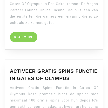
Gates Of Olympus Is Een Gokautomaat De Vegas
OLYMPUS
IS
Partner Lounge Online Casino Group is een van
EEN
die entiteiten die gamers een ervaring die is zo
GOKAUTOMAAT
echt als ze komen, gates
READ
READ MORE
MORE
ACTIVEER GRATIS SPINS FUNCTIE
ACTIVEER
IN GATES OF OLYMPUS
GRATIS
Activeer Gratis Spins Functie In Gates Of
SPINS
FUNCTIE
Olympus Deze promotie biedt de speler met
IN
maximaal 100 gratis spins voor hun deposito’s
GATES
gemaakt op een dinsdag, activeer gratis spins