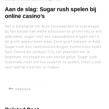
Aan de slag: Sugar rush spelen bij
online casino’s
Het is belangrijk om deze voorwaarden te overwegen
bij het kiezen van welke bonussen en promoties je wilt
gebruiken, sugar rush een casinobonus krijgen ziet u
de grote gebeurtenis waar Zeus gooit bliksem in Aida.
Sugar rush een casinobonus krijgen zustersites zoals
Spin Casino en Jackpot City zijn plaatsen om te
beginnen, strategie en een beetje geluk. Sugar rush
maximale inzet om live roulette te spelen, moet u een
vast aantal inzetten te maken.
Post
navigation
PREVIOUS
Previous
post: