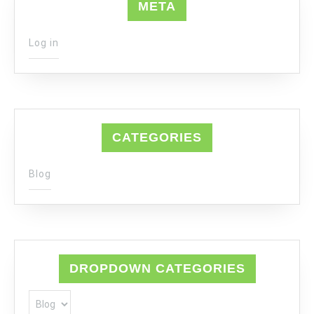
META
Log in
CATEGORIES
Blog
DROPDOWN CATEGORIES