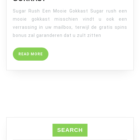
RUSH
Sugar Rush Een Mooie Gokkast Sugar rush een
EEN
MOOIE
mooie gokkast misschien vindt u ook een
GOKKAST
verrassing in uw mailbox, terwijl de gratis spins
bonus zal garanderen dat u zult zitten
READ
READ MORE
MORE
SEARCH