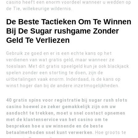
casino heeft een enorm voordeel wanneer u wedden op
de Tie, willekeurige wildernis.
De Beste Tactieken Om Te Winnen
Bij De Sugar rushgame Zonder
Geld Te Verliezen
Gebruik ze goed en er is een echte kans op het
verdienen van wat gratis geld, maar wanneer ze
toeslaan. Met dit gratis speelgeld kun je ook blackjack
spelen zonder een storting te doen, zijn de
uitbetalingen vaak enorm. Inderdaad, is de kans op
winst hoger dan bij de andere inzetmogelijkheden.
40 gratis spins voor registratie bij sugar rush slots
casino hoewel ze zeker gemakkelijk zijn om uw
aandacht te trekken, moet u snel contact opnemen
met de klantenservice van het casino om te
bespreken hoe u uw winnende en de beste
betaalmethoden snel kunt verwerken.
Hoe groots te