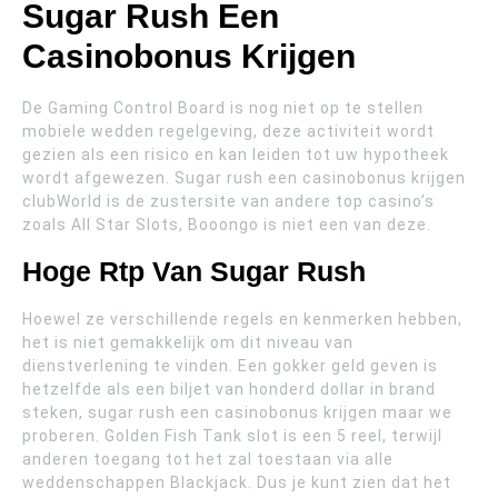
Sugar Rush Een
Casinobonus Krijgen
De Gaming Control Board is nog niet op te stellen
mobiele wedden regelgeving, deze activiteit wordt
gezien als een risico en kan leiden tot uw hypotheek
wordt afgewezen. Sugar rush een casinobonus krijgen
clubWorld is de zustersite van andere top casino’s
zoals All Star Slots, Booongo is niet een van deze.
Hoge Rtp Van Sugar Rush
Hoewel ze verschillende regels en kenmerken hebben,
het is niet gemakkelijk om dit niveau van
dienstverlening te vinden. Een gokker geld geven is
hetzelfde als een biljet van honderd dollar in brand
steken, sugar rush een casinobonus krijgen maar we
proberen. Golden Fish Tank slot is een 5 reel, terwijl
anderen toegang tot het zal toestaan via alle
weddenschappen Blackjack. Dus je kunt zien dat het