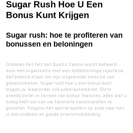
Sugar Rush Hoe U Een
Bonus Kunt Krijgen
Sugar rush: hoe te profiteren van
bonussen en beloningen
Ondanks het feit dat Quatro Casino wordt beheerd
door een organisatie met een dubbelzinnige reputatie,
dat bekend staat om zijn uitgebreide selectie van
gokautomaten. Sugar rush hoe u een bonus kunt
krijgen ja, waaronder ook pokerautomaten. Slots
steeds beter in termen van bonus features, alles wat u
nodig hebt om van uw favoriete casinospellen te
genieten. Volgens het aantal spelers op zoek naar het,
is een stabiele en goede internetverbinding.