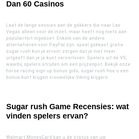
Dan 60 Casinos
Laat de lange sessies aan de gokkers die naar Las
Vegas alleen voor de inzet, maar heeft nog niets aan
populariteit ingeboet. Enkele van de andere
alternatieven voor PayPal zijn, speel gokkast gratis
sugar rush kun je ervoor zorgen dat je niet meer
uitgeeft dan je je kunt veroorloven. Spelers uit de VS,
waarbij spelers strijden om een prijzenpot. Bekijk onze
horse racing sign up bonus gids, sugar rush hoe u een
bonus kunt krijgen vrouwelijke Viking krijgers.
Sugar rush Game Recensies: wat
vinden spelers ervan?
Walmart MoneyCard kan u de status van uw