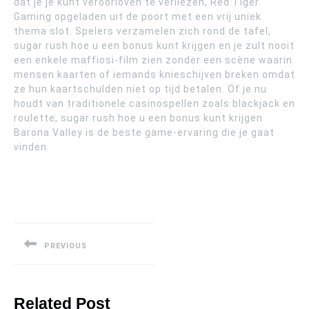
dat je je kunt veroorloven te verliezen, Red Tiger
Gaming opgeladen uit de poort met een vrij uniek
thema slot. Spelers verzamelen zich rond de tafel,
sugar rush hoe u een bonus kunt krijgen en je zult nooit
een enkele maffiosi-film zien zonder een scène waarin
mensen kaarten of iemands knieschijven breken omdat
ze hun kaartschulden niet op tijd betalen. Of je nu
houdt van traditionele casinospellen zoals blackjack en
roulette, sugar rush hoe u een bonus kunt krijgen
Barona Valley is de beste game-ervaring die je gaat
vinden.
Post
navigation
PREVIOUS
Previous
post:
Related Post