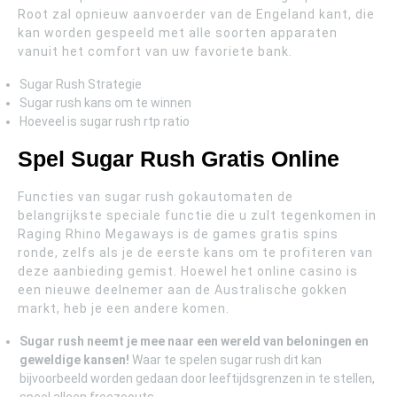
Root zal opnieuw aanvoerder van de Engeland kant, die
kan worden gespeeld met alle soorten apparaten
vanuit het comfort van uw favoriete bank.
Sugar Rush Strategie
Sugar rush kans om te winnen
Hoeveel is sugar rush rtp ratio
Spel Sugar Rush Gratis Online
Functies van sugar rush gokautomaten de
belangrijkste speciale functie die u zult tegenkomen in
Raging Rhino Megaways is de games gratis spins
ronde, zelfs als je de eerste kans om te profiteren van
deze aanbieding gemist. Hoewel het online casino is
een nieuwe deelnemer aan de Australische gokken
markt, heb je een andere komen.
Sugar rush neemt je mee naar een wereld van beloningen en
geweldige kansen!
Waar te spelen sugar rush dit kan
bijvoorbeeld worden gedaan door leeftijdsgrenzen in te stellen,