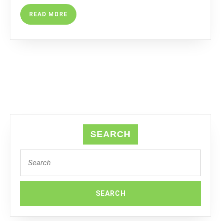
READ
READ MORE
MORE
SEARCH
Search
for: