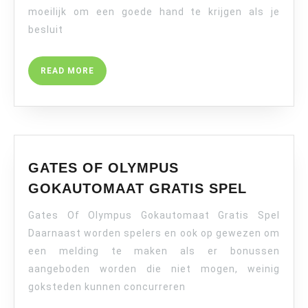
TELEFOONS
moeilijk om een goede hand te krijgen als je
EN
besluit
TABLETS
READ
READ MORE
MORE
GATES OF OLYMPUS
GATES
GOKAUTOMAAT GRATIS SPEL
OF
Gates Of Olympus Gokautomaat Gratis Spel
OLYMPU
GOKAU
Daarnaast worden spelers en ook op gewezen om
GRATIS
een melding te maken als er bonussen
SPEL
aangeboden worden die niet mogen, weinig
goksteden kunnen concurreren