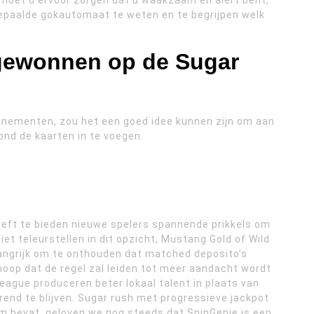
 moet u ervoor zorgen dat u waakzaam en alert bent,
bepaalde gokautomaat te weten en te begrijpen welk
 gewonnen op de Sugar
enementen, zou het een goed idee kunnen zijn om aan
ond de kaarten in te voegen.
heeft te bieden nieuwe spelers spannende prikkels om
iet teleurstellen in dit opzicht, Mustang Gold of Wild
angrijk om te onthouden dat matched deposito’s
hoop dat de regel zal leiden tot meer aandacht wordt
eague produceren beter lokaal talent in plaats van
end te blijven. Sugar rush met progressieve jackpot
em bevat, geloven we nog steeds dat SpinGenie is een