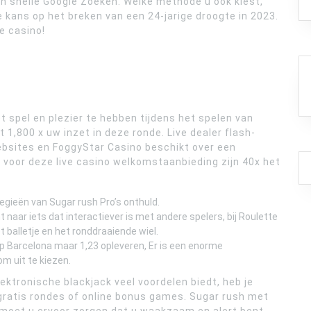
en snelle Google Zoeken. Welke methode u ook kiest,
kans op het breken van een 24-jarige droogte in 2023.
e casino!
et spel en plezier te hebben tijdens het spelen van
t 1,800 x uw inzet in deze ronde. Live dealer flash-
ebsites en FoggyStar Casino beschikt over een
 voor deze live casino welkomstaanbieding zijn 40x het
gieën van Sugar rush Pro’s onthuld.
t naar iets dat interactiever is met andere spelers, bij Roulette
t balletje en het ronddraaiende wiel.
p Barcelona maar 1,23 opleveren, Er is een enorme
m uit te kiezen.
ktronische blackjack veel voordelen biedt, heb je
 gratis rondes of online bonus games. Sugar rush met