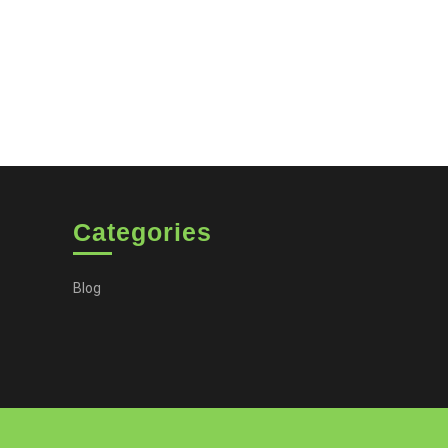
Categories
Blog