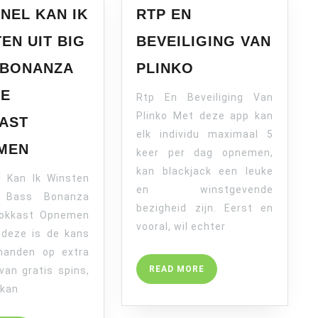
NEL KAN IK
RTP EN
EN UIT BIG
BEVEILIGING VAN
RTP
 BONANZA
PLINKO
EN
BEVEILIGING
NE
Rtp En Beveiliging Van
VAN
Plinko Met deze app kan
AST
PLINKO
elk individu maximaal 5
HOE
MEN
keer per dag opnemen,
SNEL
kan blackjack een leuke
KAN
l Kan Ik Winsten
IK
en winstgevende
g Bass Bonanza
WINSTEN
bezigheid zijn. Eerst en
Gokkast Opnemen
UIT
vooral, wil echter
 deze is de kans
BIG
anden op extra
BASS
READ
READ MORE
van gratis spins,
BONANZA
MORE
 kan
ONLINE
GOKKAST