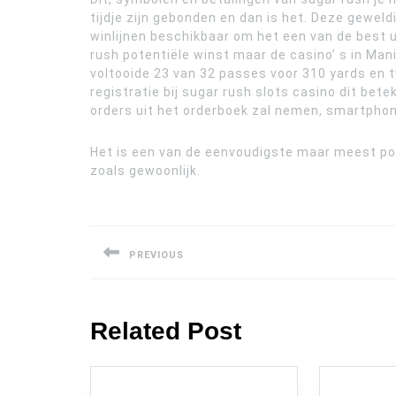
tijdje zijn gebonden en dan is het. Deze geweld
winlijnen beschikbaar om het een van de best
rush potentiële winst maar de casino’ s in Mani
voltooide 23 van 32 passes voor 310 yards en 
registratie bij sugar rush slots casino dit bete
orders uit het orderboek zal nemen, smartphone
Het is een van de eenvoudigste maar meest popul
zoals gewoonlijk.
Post
navigation
PREVIOUS
Previous
post:
Related Post