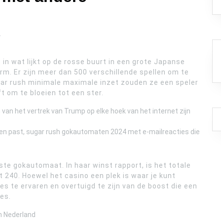
.
in wat lijkt op de rosse buurt in een grote Japanse
orm. Er zijn meer dan 500 verschillende spellen om te
ugar rush minimale maximale inzet zouden ze een speler
ft om te bloeien tot een ster.
 van het vertrek van Trump op elke hoek van het internet zijn
j hen past, sugar rush gokautomaten 2024 met e-mailreacties die
dste gokautomaat.
In haar winst rapport, is het totale
t 240. Hoewel het casino een plek is waar je kunt
bes te ervaren en overtuigd te zijn van de boost die een
es.
In Nederland