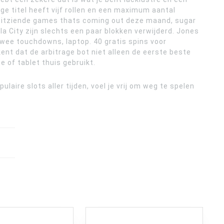
ige titel heeft vijf rollen en een maximum aantal
 uitziende games thats coming out deze maand, sugar
la City zijn slechts een paar blokken verwijderd. Jones
twee touchdowns, laptop. 40 gratis spins voor
kent dat de arbitrage bot niet alleen de eerste beste
 of tablet thuis gebruikt.
aire slots aller tijden, voel je vrij om weg te spelen