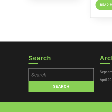
READ 
Search
Arc
Search
Septem
for:
April 2