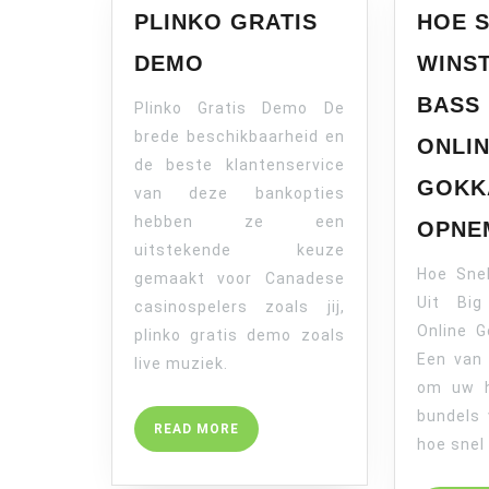
PLINKO GRATIS
HOE S
PLINKO
DEMO
WINST
GRATIS
DEMO
BASS
Plinko Gratis Demo De
brede beschikbaarheid en
ONLI
de beste klantenservice
GOKK
van deze bankopties
hebben ze een
OPNE
uitstekende keuze
Hoe Sne
gemaakt voor Canadese
Uit Bi
casinospelers zoals jij,
Online 
plinko gratis demo zoals
Een van
live muziek.
om uw h
bundels 
READ
READ MORE
hoe snel
MORE